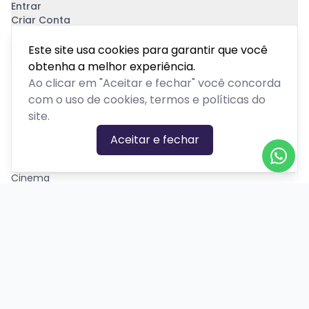
Entrar
Criar Conta
Pagamento Seguro
Este site usa cookies para garantir que você
obtenha a melhor experiência.
Ao clicar em "Aceitar e fechar" você concorda
com o uso de cookies, termos e políticas do
site.
CATEGORIAS DE EVENTOS
Aceitar e fechar
Carnaval
Cinema
Competição ou torneio
Corporativo
Corrida
Curso, aula, treinamento ou workshop
Drive-in