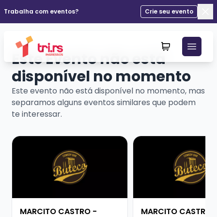
Trabalha com eventos?
Crie seu evento
Fec
Este Evento não está
disponível no momento
Este evento não está disponível no momento, mas
separamos alguns eventos similares que podem
te interessar.
Veja mais sobre MARCITO CASTRO - STANDUP COME
Veja mais sobre MA
MARCITO CASTRO -
MARCITO CASTRO 