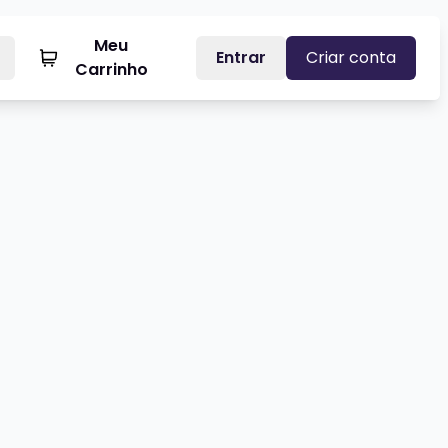
Meu
Entrar
Criar conta
Carrinho
NEU NICOLETTI
Veja mais sobre LÉO COSTA - 