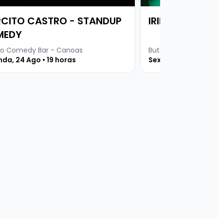
CITO CASTRO - STANDUP
IRINEU NICOLET
MEDY
o Comedy Bar - Canoas
Buteco Comedy Bar
da, 24 Ago • 19 horas
Sexta, 04 Set • 19 h