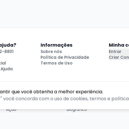
 ajuda?
Informações
Minha c
2-8801
Sobre nós
Entrar
Política de Privacidade
Criar Con
ial
Termos de Uso
 Ajuda
rantir que você obtenha a melhor experiência.
GÊNEROS
r" você concorda com o uso de cookies, termos e políticas
Ação
Biográfico
Comédia
Comédia dramática
Contação
Cult