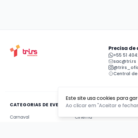
Precisa de
+55 51 404
sac@tri.rs
@trirs_ofic
Central de
Este site usa cookies para ga
CATEGORIAS DE EVENTOS
Ao clicar em "Aceitar e fecha
Carnaval
Cinema
Competição ou torneio
Corporativo
Corrida
Curso, aula, treinamento ou workshop