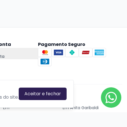
onta
Pagamento Seguro
ta
Aceitar e fechar
CIDADES EM DESTAQUE
 do site.
Em
Em Anita Garibaldi
Em Canela
Em Canoas
Em Caxias do Sul
Em Estrela