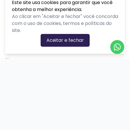
Este site usa cookies para garantir que você
obtenha a melhor experiência.
Ao clicar em "Aceitar e fechar" você concorda
com o uso de cookies, termos e políticas do
site.
CATEGORIAS DE EVENTOS
Aceitar e fechar
Carnaval
Cinema
Competição ou torneio
Corporativo
Corrida
Curso, aula, treinamento ou workshop
Drive-in
Espetáculos
Feira, festival ou exposição