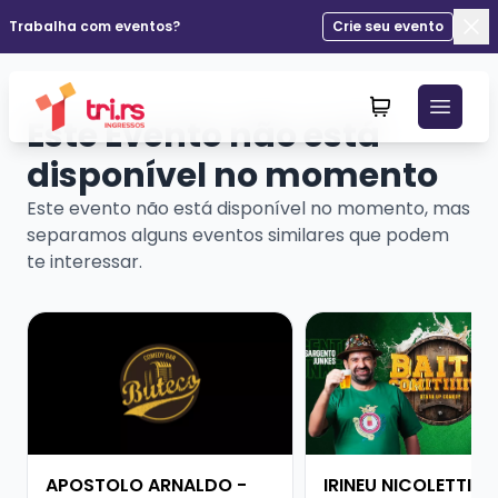
Trabalha com eventos?
Crie seu evento
Fec
Este Evento não está
disponível no momento
Este evento não está disponível no momento, mas
separamos alguns eventos similares que podem
te interessar.
Veja mais sobre APOSTOLO ARNALDO - PESADO DEMA
Veja mais sobre IRINE
APOSTOLO ARNALDO -
IRINEU NICOLETTI