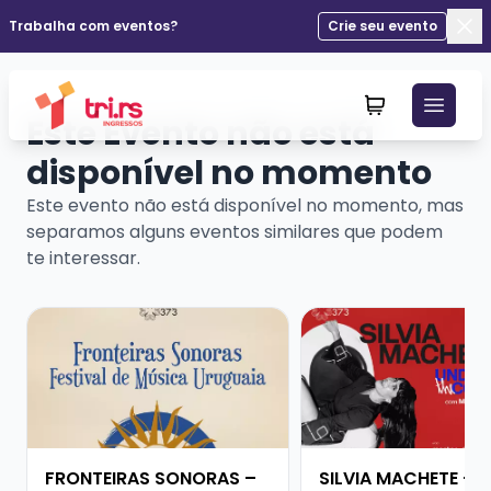
Trabalha com eventos?
Crie seu evento
Fec
Este Evento não está
disponível no momento
Este evento não está disponível no momento, mas
separamos alguns eventos similares que podem
te interessar.
Veja mais sobre FRONTEIRAS SONORAS – FESTIVAL D
Veja mais sobre SIL
FRONTEIRAS SONORAS –
SILVIA MACHETE - 