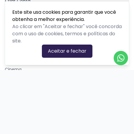
Criar Conta
Pagamento Seguro
Este site usa cookies para garantir que você
obtenha a melhor experiência.
Ao clicar em "Aceitar e fechar" você concorda
com o uso de cookies, termos e políticas do
site.
CATEGORIAS DE EVENTOS
Aceitar e fechar
Carnaval
Cinema
Competição ou torneio
Corporativo
Corrida
Curso, aula, treinamento ou workshop
Drive-in
Espetáculos