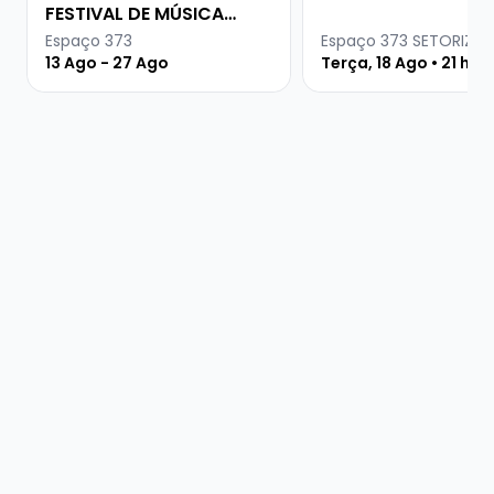
FESTIVAL DE MÚSICA
URUGUAIA
Espaço 373
Espaço 373 SETORIZA
13 Ago - 27 Ago
Terça, 18 Ago • 21 hor