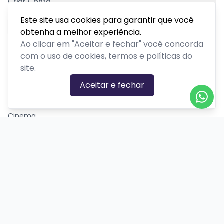
Criar Conta
Pagamento Seguro
Este site usa cookies para garantir que você
obtenha a melhor experiência.
Ao clicar em "Aceitar e fechar" você concorda
com o uso de cookies, termos e políticas do
site.
CATEGORIAS DE EVENTOS
Aceitar e fechar
Carnaval
Cinema
Competição ou torneio
Corporativo
Corrida
Curso, aula, treinamento ou workshop
Drive-in
Espetáculos