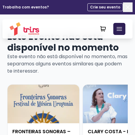
Trabalha com eventos?
Crie seu evento
Fec
Este Evento não está
disponível no momento
Este evento não está disponível no momento, mas
separamos alguns eventos similares que podem
te interessar.
Veja mais sobre FRONTEIRAS SONORAS – FESTIVAL D
Veja mais sobre CLA
FRONTEIRAS SONORAS –
CLARY COSTA - EM