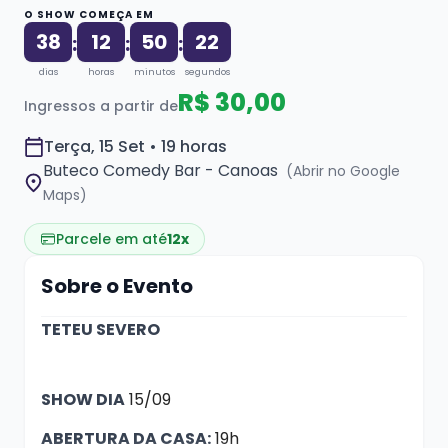
O SHOW COMEÇA EM
38
12
50
21
:
:
:
dias
horas
minutos
segundos
R$ 30,00
Ingressos a partir de
Terça, 15 Set • 19 horas
Buteco Comedy Bar - Canoas
(Abrir no Google
Maps)
Parcele em até
12x
Sobre o Evento
TETEU SEVERO
SHOW DIA
15/09
ABERTURA DA CASA:
19h