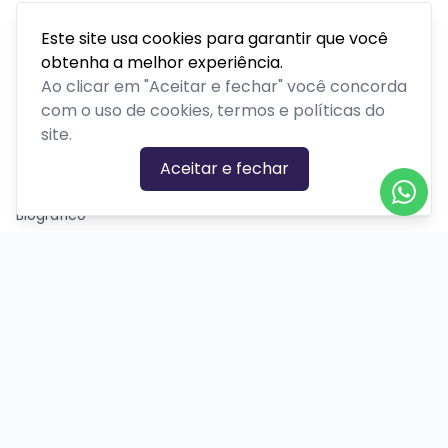
Parque temático
Este site usa cookies para garantir que você
Passeios, excursões ou tour
obtenha a melhor experiência.
Retiro ou acampamento
Ao clicar em "Aceitar e fechar" você concorda
com o uso de cookies, termos e políticas do
site.
GÊNEROS
Aceitar e fechar
Ação
Biográfico
Comédia
Comédia dramática
Contação
Cult
Dança
Drama
Educação