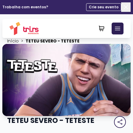
Trabalha com eventos?
Crie seu evento
Fec
Início
>
TETEU SEVERO - TETESTE
TETEU SEVERO - TETESTE