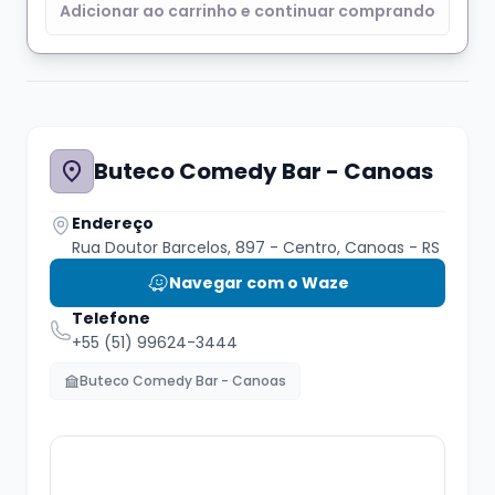
Adicionar ao carrinho e continuar comprando
Cancelamentos e desistências
somente
com 24h de antecedência para o show, e de
acordo com a política de cancelamento do
TRI.RS.
Buteco Comedy Bar - Canoas
Endereço
Os ingressos têm validade até o início do
Rua Doutor Barcelos, 897 - Centro, Canoas - RS
show.
Navegar com o Waze
Telefone
É isso, divirta-se!
+55 (51) 99624-3444
Buteco Comedy Bar - Canoas