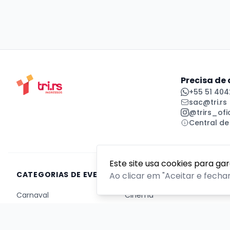
Precisa de
+55 51 404
sac@tri.rs
@trirs_ofic
Central de
Este site usa cookies para ga
CATEGORIAS DE EVENTOS
Ao clicar em "Aceitar e fecha
Carnaval
Cinema
Competição ou torneio
Corporativo
Corrida
Curso, aula, treinamento ou workshop