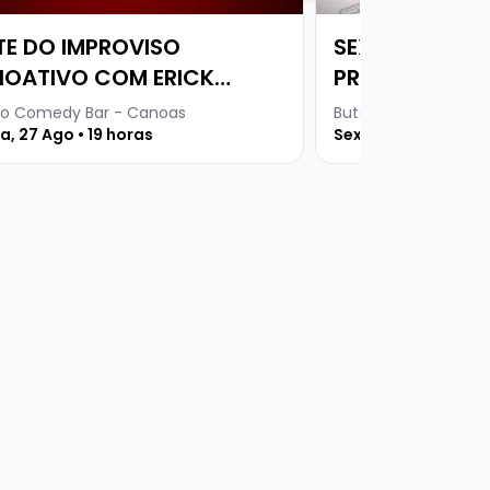
TE DO IMPROVISO
SEXTOU COM 
IOATIVO COM ERICK
PRETINHO BÁS
PTON E RAPHAEL GOMES
o Comedy Bar - Canoas
Buteco Comedy Bar
PRETINHO BÁSICO
a, 27 Ago • 19 horas
Sexta, 14 Ago • 18:3