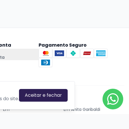
onta
Pagamento Seguro
ta
Aceitar e fechar
CIDADES EM DESTAQUE
 do site.
Em
Em Anita Garibaldi
Em Canela
Em Canoas
Em Caxias do Sul
Em Estrela