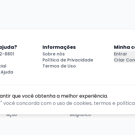
 ajuda?
Informações
Minha c
2-8801
Sobre nós
Entrar
Política de Privacidade
Criar Con
ial
Termos de Uso
 Ajuda
rantir que você obtenha a melhor experiência.
GÊNEROS
r" você concorda com o uso de cookies, termos e políticas
Ação
Biográfico
Comédia
Comédia dramática
Contação
Cult