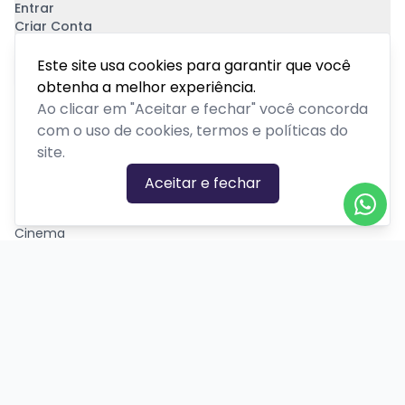
Entrar
Criar Conta
Pagamento Seguro
Este site usa cookies para garantir que você
obtenha a melhor experiência.
Ao clicar em "Aceitar e fechar" você concorda
com o uso de cookies, termos e políticas do
site.
CATEGORIAS DE EVENTOS
Aceitar e fechar
Carnaval
Cinema
Competição ou torneio
Corporativo
Corrida
Curso, aula, treinamento ou workshop
Drive-in