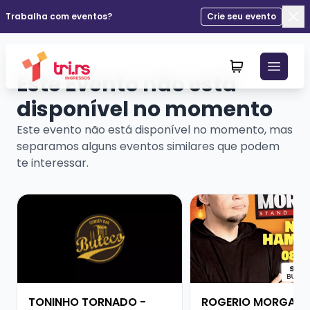
Trabalha com eventos?
Crie seu evento
Fec
Este Evento não está
disponível no momento
Este evento não está disponível no momento, mas
separamos alguns eventos similares que podem
te interessar.
Veja mais sobre TONINHO TORNADO - STANDUP COM
Veja mais sobre RO
TONINHO TORNADO -
ROGERIO MORGADO