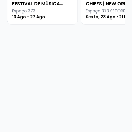
FESTIVAL DE MÚSICA
CHIEFS | NEW ORLE
URUGUAIA
PIANO NIGHT
Espaço 373
Espaço 373 SETORIZA
13 Ago - 27 Ago
Sexta, 28 Ago • 21 ho