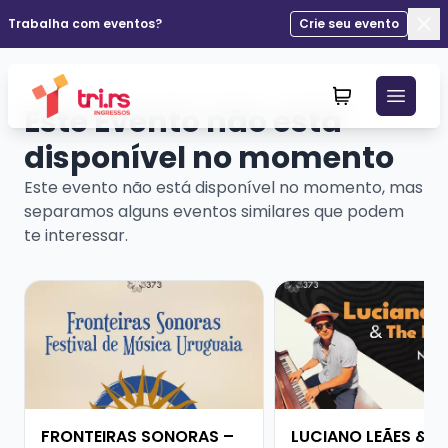
Trabalha com eventos?
Crie seu evento
Fec
Este Evento não está
disponível no momento
Este evento não está disponível no momento, mas
separamos alguns eventos similares que podem
te interessar.
Veja mais sobre FRONTEIRAS SONORAS – FESTIVAL D
Veja mais sobre LUCI
FRONTEIRAS SONORAS –
LUCIANO LEÃES & T