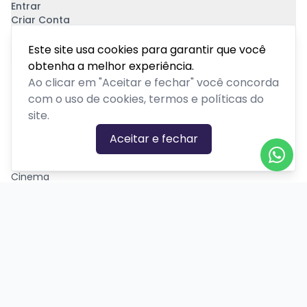
Entrar
Criar Conta
Pagamento Seguro
Este site usa cookies para garantir que você
obtenha a melhor experiência.
Ao clicar em "Aceitar e fechar" você concorda
com o uso de cookies, termos e políticas do
site.
CATEGORIAS DE EVENTOS
Aceitar e fechar
Carnaval
Cinema
Competição ou torneio
Corporativo
Corrida
Curso, aula, treinamento ou workshop
Drive-in