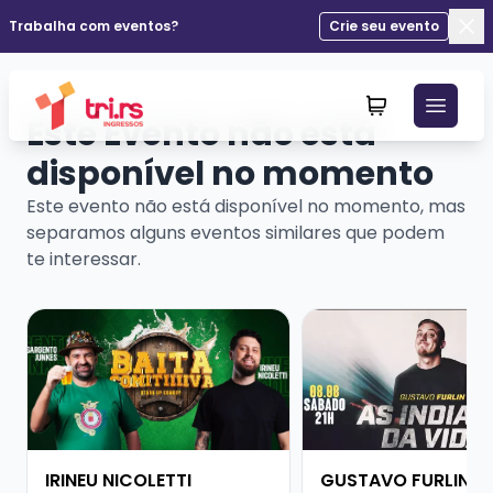
Trabalha com eventos?
Crie seu evento
Fec
Este Evento não está
disponível no momento
Este evento não está disponível no momento, mas
separamos alguns eventos similares que podem
te interessar.
Veja mais sobre IRINEU NICOLETTI
Veja mais sobre GUS
IRINEU NICOLETTI
GUSTAVO FURLIN -