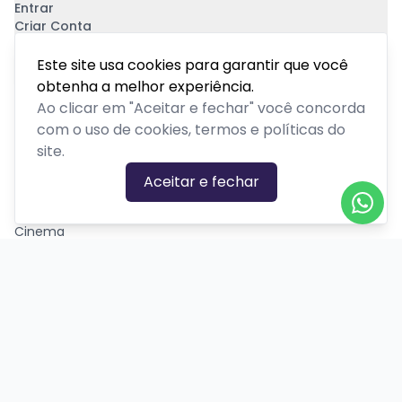
Entrar
Criar Conta
Pagamento Seguro
Este site usa cookies para garantir que você
obtenha a melhor experiência.
Ao clicar em "Aceitar e fechar" você concorda
com o uso de cookies, termos e políticas do
site.
CATEGORIAS DE EVENTOS
Aceitar e fechar
Carnaval
Cinema
Competição ou torneio
Corporativo
Corrida
Curso, aula, treinamento ou workshop
Drive-in