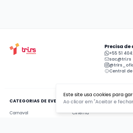
Precisa de
+55 51 404
sac@tri.rs
@trirs_ofic
Central de
Este site usa cookies para ga
CATEGORIAS DE EVENTOS
Ao clicar em "Aceitar e fecha
Carnaval
Cinema
Competição ou torneio
Corporativo
Corrida
Curso, aula, treinamento ou workshop