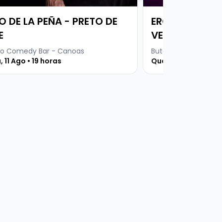
IO DE LA PEÑA - PRETO DE
EROS PRADO - 
E
VENCEU!
o Comedy Bar - Canoas
Buteco Comedy Bar
, 11 Ago • 19 horas
Quarta, 12 Ago • 19