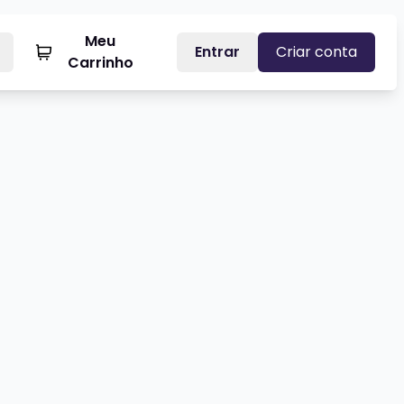
Meu
Entrar
Criar conta
Carrinho
OS PRADO - A QUINTA SÉRIE VENCEU!
Veja mais sobre CAIO MARTINS 