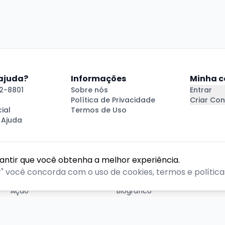
 ajuda?
Informações
Minha c
2-8801
Sobre nós
Entrar
Política de Privacidade
Criar Con
ial
Termos de Uso
 Ajuda
rantir que você obtenha a melhor experiência.
GÊNEROS
r" você concorda com o uso de cookies, termos e políticas
Ação
Biográfico
Comédia
Comédia dramática
Contação
Cult