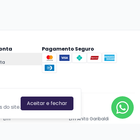
onta
Pagamento Seguro
ta
Aceitar e fechar
CIDADES EM DESTAQUE
 do site.
Em
Em Anita Garibaldi
Em Canela
Em Canoas
Em Caxias do Sul
Em Estrela