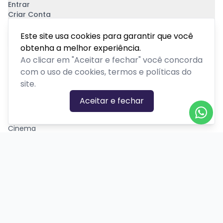
Entrar
Criar Conta
Pagamento Seguro
Este site usa cookies para garantir que você
obtenha a melhor experiência.
Ao clicar em "Aceitar e fechar" você concorda
com o uso de cookies, termos e políticas do
site.
CATEGORIAS DE EVENTOS
Aceitar e fechar
Carnaval
Cinema
Competição ou torneio
Corporativo
Corrida
Curso, aula, treinamento ou workshop
Drive-in