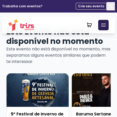
Trabalha com eventos?
Crie seu evento
Fec
Este Evento não está
disponível no momento
Este evento não está disponível no momento, mas
separamos alguns eventos similares que podem
te interessar.
Veja mais sobre 9º Festival de Inverno de Cerveja Art
Veja mais sobre Barum
9º Festival de Inverno de
Baruma Sertanejo 