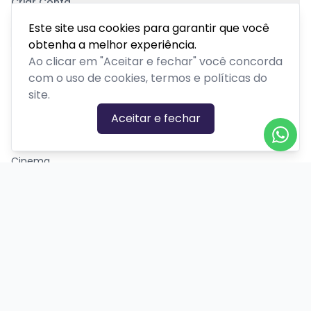
Criar Conta
Pagamento Seguro
Este site usa cookies para garantir que você
obtenha a melhor experiência.
Ao clicar em "Aceitar e fechar" você concorda
com o uso de cookies, termos e políticas do
site.
CATEGORIAS DE EVENTOS
Aceitar e fechar
Carnaval
Cinema
Competição ou torneio
Corporativo
Corrida
Curso, aula, treinamento ou workshop
Drive-in
Espetáculos