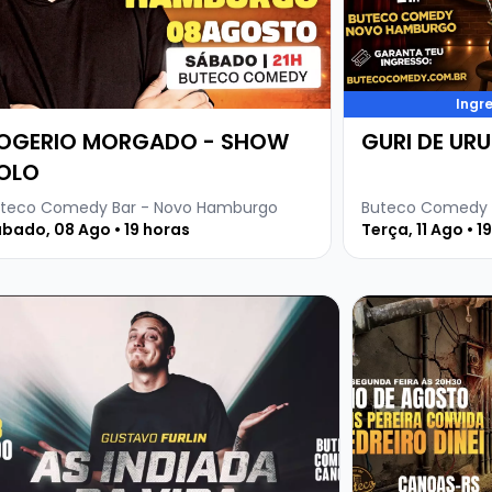
Ingr
OGERIO MORGADO - SHOW
GURI DE UR
OLO
teco Comedy Bar - Novo Hamburgo
Buteco Comedy 
bado, 08 Ago • 19 horas
Terça, 11 Ago • 1
SOLO
ja mais sobre GUSTAVO FURLIN - SHOW SOLO
Veja mais sobre