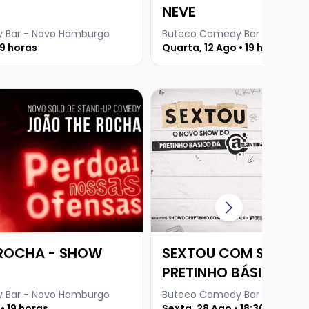
NEVE
 Bar - Novo Hamburgo
Buteco Comedy Bar - Novo H
19 horas
Quarta, 12 Ago • 19 horas
e JOÃO THE ROCHA - SHOW SOLO
Veja mais sobre SEXTOU CO
ROCHA - SHOW
SEXTOU COM STANDU
PRETINHO BÁSICO
 Bar - Novo Hamburgo
Buteco Comedy Bar - Novo H
• 19 horas
Sexta, 28 Ago • 18:30