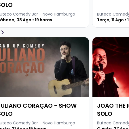
SOLO
uteco Comedy Bar - Novo Hamburgo
Buteco Comedy
ábado, 08 Ago • 19 horas
Terça, 11 Ago • 
ja mais sobre JULIANO CORAÇÃO - SHOW SOLO
Veja mais sobr
JULIANO CORAÇÃO - SHOW
JOÃO THE 
SOLO
SOLO
uteco Comedy Bar - Novo Hamburgo
Buteco Comedy
exta, 21 Ago • 19 horas
Quinta, 27 Ago 