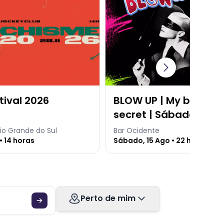
tival 2026
BLOW UP | My baby's 
secret | Sábado 15.08
Ocidente
io Grande do Sul
Bar Ocidente
• 14 horas
Sábado, 15 Ago • 22 horas
Perto de mim