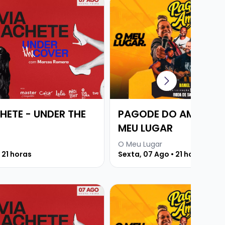
HETE - UNDER THE
PAGODE DO AMARELO
MEU LUGAR
O Meu Lugar
 21 horas
Sexta, 07 Ago • 21 horas
Martins
e SILVIA MACHETE - UNDER THE COVER
Veja mais sobre PAGODE D