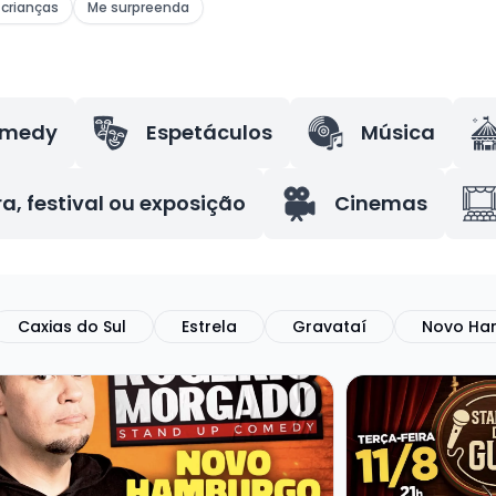
crianças
Me surpreenda
omedy
Espetáculos
Música
ra, festival ou exposição
Cinemas
Caxias do Sul
Estrela
Gravataí
Novo Ha
a mais sobre ROGERIO MORGADO - SHOW SOLO
Veja mais sobre