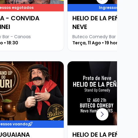
ressos esgotados
Ingressos voando
RA - CONVIDA
HELIO DE LA PEÑA - P
INEI
NEVE
 Bar - Canoas
Buteco Comedy Bar - Canoas
 • 18:30
Terça, 11 Ago • 19 horas
e GURI DE URUGUAIANA
Veja mais sobre HELIO DE LA
ressos voando
RUGUAIANA
HELIO DE LA PEÑA - P