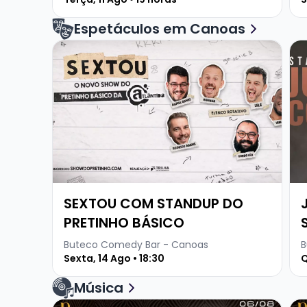
Espetáculos em Canoas
Veja mais sobre SEXTOU COM STANDUP DO PR
Ve
SEXTOU COM STANDUP DO
PRETINHO BÁSICO
Buteco Comedy Bar - Canoas
B
Sexta, 14 Ago • 18:30
Q
Música
Veja mais sobre Baruma Sertanejo Pablo e Patr
Vej