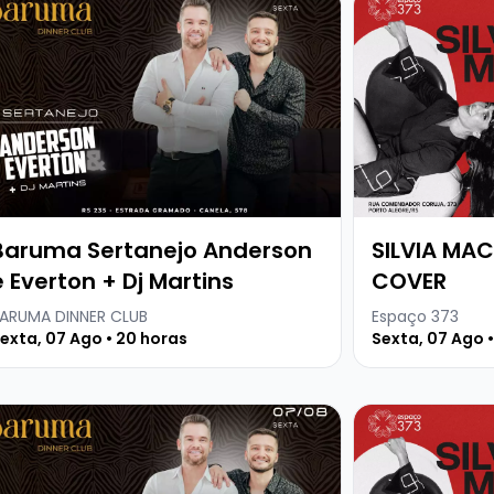
Baruma Sertanejo Anderson
SILVIA MAC
e Everton + Dj Martins
COVER
ARUMA DINNER CLUB
Espaço 373
exta, 07 Ago • 20 horas
Sexta, 07 Ago •
ick + Dj Kima
a mais sobre Baruma Sertanejo Anderson e Everton + Dj 
Veja mais sobr