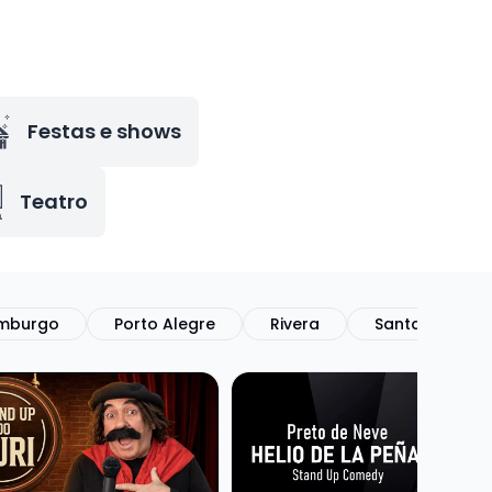
Festas e shows
Teatro
mburgo
Porto Alegre
Rivera
Santana do Li
 GURI DE URUGUAIANA
Veja mais sobre HELIO DE LA 