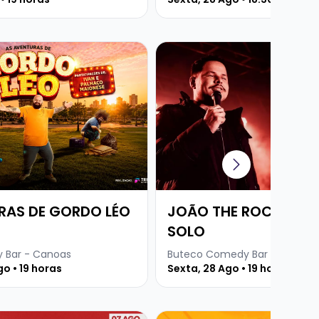
e AS AVENTURAS DE GORDO LÉO
Veja mais sobre JOÃO THE 
RAS DE GORDO LÉO
JOÃO THE ROCHA - 
SOLO
 Bar - Canoas
Buteco Comedy Bar - Canoas
o • 19 horas
Sexta, 28 Ago • 19 horas
Martins
e SILVIA MACHETE - UNDER THE COVER
Veja mais sobre PAGODE D