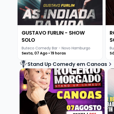
GUSTAVO FURLIN - SHOW
R
SOLO
S
Buteco Comedy Bar - Novo Hamburgo
Bu
Sexta, 07 Ago • 19 horas
Sá
Stand Up Comedy em Canoas
Veja mais sobre ROGERIO MORGADO - SHOW 
Ve