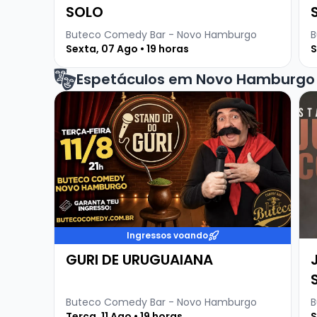
SOLO
Buteco Comedy Bar - Novo Hamburgo
B
Sexta, 07 Ago • 19 horas
S
Espetáculos em Novo Hamburgo
Veja mais sobre GURI DE URUGUAIANA
Ve
Ingressos voando
GURI DE URUGUAIANA
Buteco Comedy Bar - Novo Hamburgo
B
Terça, 11 Ago • 19 horas
S