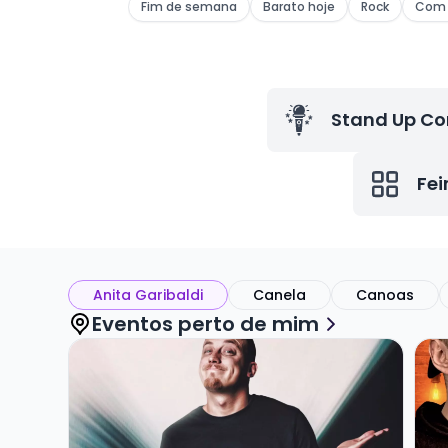
Fim de semana
Barato hoje
Rock
Com 
Stand Up C
Fei
Anita Garibaldi
Canela
Canoas
Eventos perto de mim
Veja mais sobre GUSTAVO FURLIN - SHOW SOLO
Vej