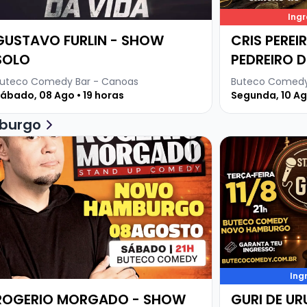
Ing
GUSTAVO FURLIN - SHOW
CRIS PEREI
SOLO
PEDREIRO D
uteco Comedy Bar - Canoas
Buteco Comedy
ábado, 08 Ago • 19 horas
Segunda, 10 Ago
burgo
O
ja mais sobre ROGERIO MORGADO - SHOW SOLO
Veja mais sobr
Ing
ROGERIO MORGADO - SHOW
GURI DE U