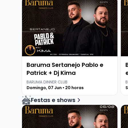
Baruma Sertanejo Pablo e
Patrick + Dj Kima
BARUMA DINNER CLUB
B
Domingo, 07 Jun • 20 horas
S
Festas e shows
Veja mais sobre Baruma Sertanejo Pablo e Patr
Vej