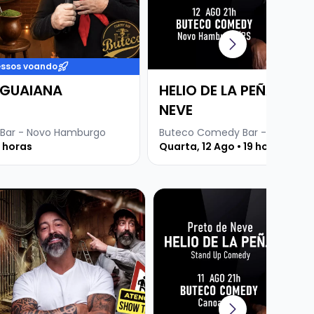
essos voando
UGUAIANA
HELIO DE LA PEÑA - PR
NEVE
Bar - Novo Hamburgo
Buteco Comedy Bar - Novo Ha
9 horas
Quarta, 12 Ago • 19 horas
 CRIS PEREIRA - CONVIDA PEDREIRO DINEI
Veja mais sobre HELIO DE LA