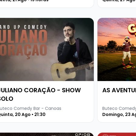
ETINHO BÁSICO
ja mais sobre JULIANO CORAÇÃO - SHOW SOLO
Veja mais sobr
JULIANO CORAÇÃO - SHOW
AS AVENTU
SOLO
uteco Comedy Bar - Canoas
Buteco Comedy
uinta, 20 Ago • 21:30
Domingo, 23 Ag
ick + Dj Kima
a mais sobre Baruma Sertanejo Anderson e Everton + Dj 
Veja mais sobr