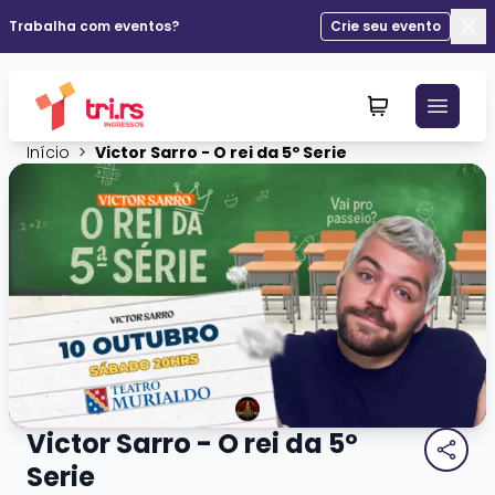
Trabalha com eventos?
Crie seu evento
Fec
Início
>
Victor Sarro - O rei da 5º Serie
Victor Sarro - O rei da 5º
Serie