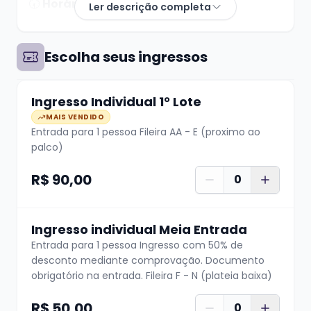
🕢
Horário:
20h
Ler descrição completa
Prepare-se para uma noite de muitas risadas!
Escolha seus ingressos
A
Riso em Cena Produções
traz para o palco
um espetáculo imperdível com o rei da quinta
Ingresso Individual 1° Lote
série Victor Sarro
MAIS VENDIDO
Entrada para 1 pessoa Fileira AA - E (proximo ao
palco)
Teremos sorteio de brindes pré show, e os
R$ 90,00
0
brinquedos arrecadados serao destinados
para a campanha do dia das criancas do
Projeto da JA jiu Jitsu
Ingresso individual Meia Entrada
Entrada para 1 pessoa Ingresso com 50% de
desconto mediante comprovação. Documento
Chegue cedo para garantir um bom lugar e
obrigatório na entrada. Fileira F - N (plateia baixa)
venha viver uma noite onde
a comédia vira
espetáculo!
R$ 50,00
0