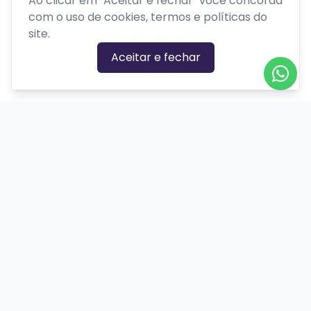
Ao clicar em "Aceitar e fechar" você concorda
com o uso de cookies, termos e políticas do
Ação
site.
Biográfico
Aceitar e fechar
Comédia
Comédia dramática
Contação
Cult
Dança
Drama
Educação
Espírita
Experimental
Experiência
Ilusionismo
Infantil