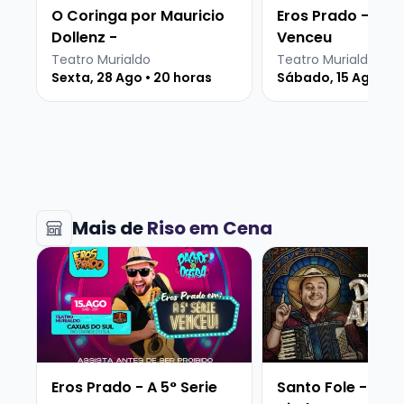
O Coringa por Mauricio
Eros Prado - A 5°
Dollenz -
Venceu
Teatro Murialdo
Teatro Murialdo
Sexta, 28 Ago • 20 horas
Sábado, 15 Ago • 2
Mais de
Riso em Cena
Veja mais sobre Eros Prado - A 5° Serie Venceu
Veja mais sobre San
Eros Prado - A 5° Serie
Santo Fole - Deus que