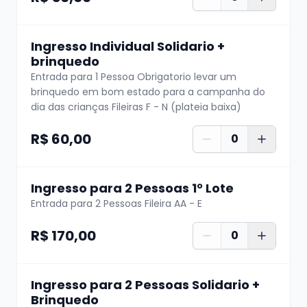
Riso em Cena Produções
Grandes artistas nos grandes palcos.
🎤✨
Ingresso Individual Solidario +
brinquedo
Entrada para 1 Pessoa Obrigatorio levar um
brinquedo em bom estado para a campanha do
dia das crianças Fileiras F - N (plateia baixa)
R$ 60,00
0
Ingresso para 2 Pessoas 1° Lote
Entrada para 2 Pessoas Fileira AA - E
R$ 170,00
0
Ingresso para 2 Pessoas Solidario +
Brinquedo