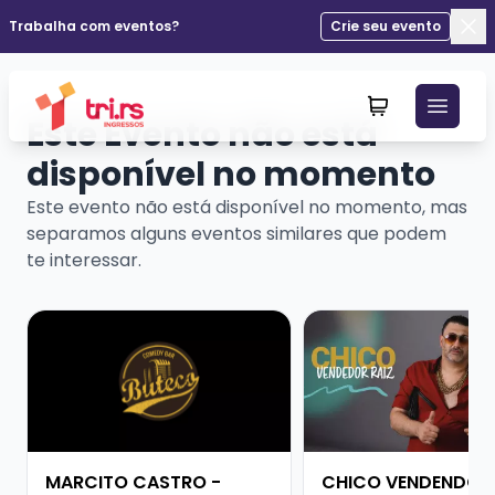
Trabalha com eventos?
Crie seu evento
Fec
Este Evento não está
disponível no momento
Este evento não está disponível no momento, mas
separamos alguns eventos similares que podem
te interessar.
Veja mais sobre MARCITO CASTRO - STANDUP COME
Veja mais sobre CHI
MARCITO CASTRO -
CHICO VENDENDO R