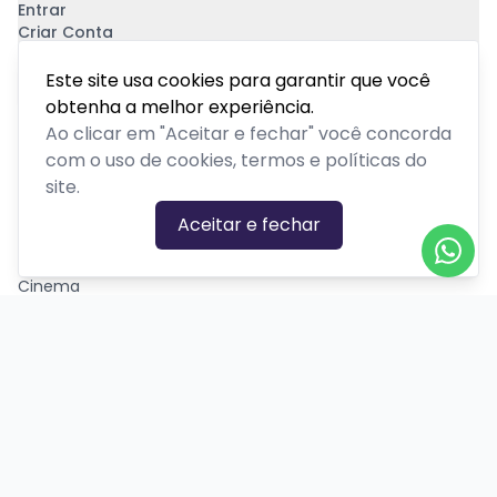
Entrar
Criar Conta
Pagamento Seguro
Este site usa cookies para garantir que você
obtenha a melhor experiência.
Ao clicar em "Aceitar e fechar" você concorda
com o uso de cookies, termos e políticas do
site.
CATEGORIAS DE EVENTOS
Aceitar e fechar
Carnaval
Cinema
Competição ou torneio
Corporativo
Corrida
Curso, aula, treinamento ou workshop
Drive-in