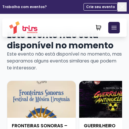
Trabalha com eventos?
Crie seu evento
Fec
Este Evento não está
disponível no momento
Este evento não está disponível no momento, mas
separamos alguns eventos similares que podem
te interessar.
Veja mais sobre FRONTEIRAS SONORAS – FESTIVAL D
Veja mais sobre GUE
FRONTEIRAS SONORAS –
GUERRILHEIRO