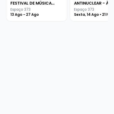
FESTIVAL DE MÚSICA
ANTINUCLEAR - À
URUGUAIA
PROCURA DA PAZ
Espaço 373
Espaço 373
13 Ago - 27 Ago
Sexta, 14 Ago • 21 hor