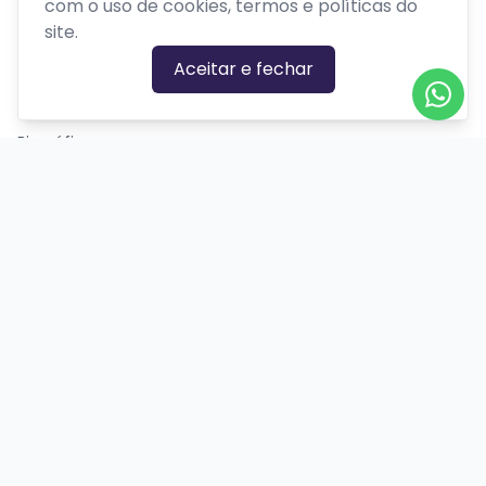
com o uso de cookies, termos e políticas do
site.
GÊNEROS
Aceitar e fechar
Ação
Biográfico
Comédia
Comédia dramática
Contação
Cult
Dança
Drama
Educação
Espírita
Experimental