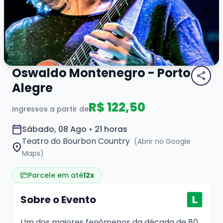
Oswaldo Montenegro - Porto
Alegre
R$ 122,50
Ingressos a partir de
Sábado, 08 Ago • 21 horas
Teatro do Bourbon Country
(Abrir no Google
Maps)
Parcele em até
12x
Sobre o Evento
Um dos maiores fenômenos da década de 80,