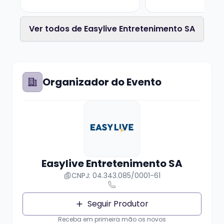
ATENÇÃO: Número Limitado de Ingressos.
Caso seu pagamento seja aprovado após o
Ver todos de Easylive Entretenimento SA
esgotamento dos ingressos entraremos em
contato para o estorno.
O número do assento será selecionado
pelo sistema, não tem opção de escolha.
Organizador do Evento
Easylive Entretenimento SA
CNPJ: 04.343.085/0001-61
Seguir Produtor
Receba em primeira mão os novos