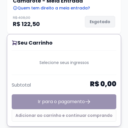
Camarote - Meia Entrada
ingresso eletrônico em pdf com QrCode. Para
Quem tem direito a meia entrada?
acessar o evento, o cliente deverá validar o
R$ 408,00
ingresso digital diretamente na entrada do
Esgotado
R$ 122,50
evento. Não será necessário passar pela
bilheteria.
Seu Carrinho
Importante :
Selecione seus ingressos
R$ 0,00
Subtotal
Data:
08/08/2026
Abertura da casa:
20:00
Início dos shows
: 21:00 *HORÁRIO SUJEITO A
Ir para o pagamento
ALTERAÇÃO SEM AVISO PRÉVIO
Adicionar ao carrinho e continuar comprando
Local:
Av. Túlio de Rose, 80 - 71 - Jardim
Europa, Porto Alegre - RS, 91340-080