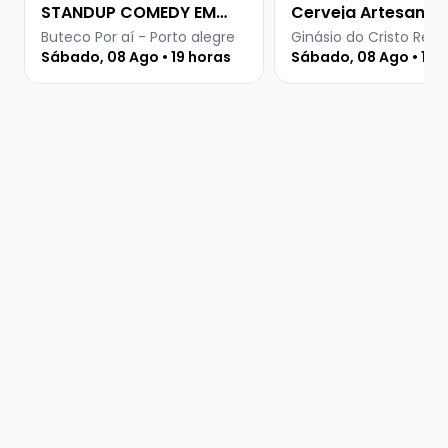
STANDUP COMEDY EM
Cerveja Artesanal
PORTO ALEGRE
Buteco Por aí - Porto alegre
Ginásio do Cristo Rei -
Sábado, 08 Ago • 19 horas
Sábado, 08 Ago • 15 