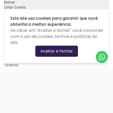
Entrar
Criar Conta
Pagamento Seguro
Este site usa cookies para garantir que você
obtenha a melhor experiência.
Ao clicar em "Aceitar e fechar" você concorda
com o uso de cookies, termos e políticas do
site.
CATEGORIAS DE EVENTOS
Aceitar e fechar
Carnaval
Cinema
Competição ou torneio
Corporativo
Corrida
Curso, aula, treinamento ou workshop
Drive-in