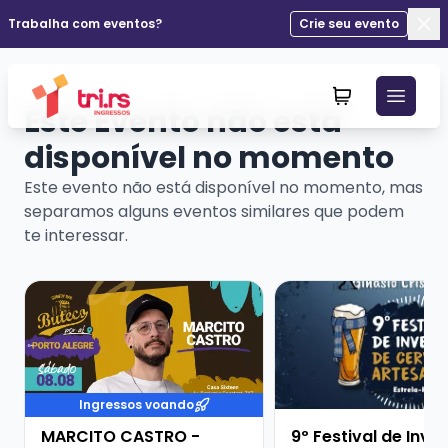
Trabalha com eventos?
Crie seu evento
Fec
Este Evento não está
disponível no momento
Este evento não está disponível no momento, mas
separamos alguns eventos similares que podem
te interessar.
Veja mais sobre MARCITO CASTRO - STANDUP COME
Veja mais sobre 9º Fe
Ingressos voando
MARCITO CASTRO -
9º Festival de Inve