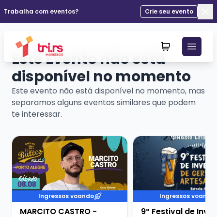
Trabalha com eventos?
Crie seu evento
Fec
Este Evento não está
disponível no momento
Este evento não está disponível no momento, mas
separamos alguns eventos similares que podem
te interessar.
Veja mais sobre MARCITO CASTRO - STANDUP COME
Veja mais sobre 9º Fe
Ingressos voando
Ingressos voando
MARCITO CASTRO -
9º Festival de Inve