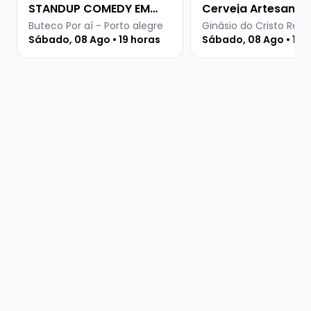
STANDUP COMEDY EM
Cerveja Artesanal
PORTO ALEGRE
Buteco Por aí - Porto alegre
Ginásio do Cristo Rei -
Sábado, 08 Ago • 19 horas
Sábado, 08 Ago • 15 