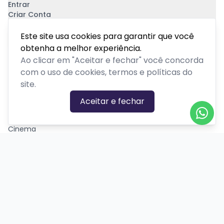
Entrar
Criar Conta
Pagamento Seguro
Este site usa cookies para garantir que você
obtenha a melhor experiência.
Ao clicar em "Aceitar e fechar" você concorda
com o uso de cookies, termos e políticas do
site.
CATEGORIAS DE EVENTOS
Aceitar e fechar
Carnaval
Cinema
Competição ou torneio
Corporativo
Corrida
Curso, aula, treinamento ou workshop
Drive-in