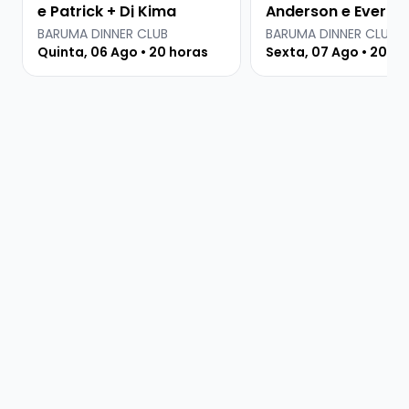
e Patrick + Dj Kima
Anderson e Everton
Martins
BARUMA DINNER CLUB
BARUMA DINNER CLUB
Quinta, 06 Ago • 20 horas
Sexta, 07 Ago • 20 ho