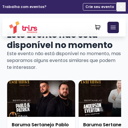
Trabalha com eventos?
Crie seu evento
Fec
Este Evento não está
disponível no momento
Este evento não está disponível no momento, mas
separamos alguns eventos similares que podem
te interessar.
Veja mais sobre Baruma Sertanejo Pablo e Patrick + D
Veja mais sobre Barum
Baruma Sertanejo Pablo
Baruma Sertanejo