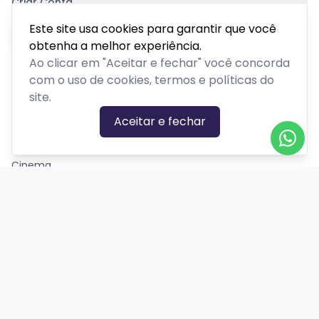
Criar Conta
Pagamento Seguro
Este site usa cookies para garantir que você
obtenha a melhor experiência.
Ao clicar em "Aceitar e fechar" você concorda
com o uso de cookies, termos e políticas do
site.
CATEGORIAS DE EVENTOS
Aceitar e fechar
Carnaval
Cinema
Competição ou torneio
Corporativo
Corrida
Curso, aula, treinamento ou workshop
Drive-in
Espetáculos