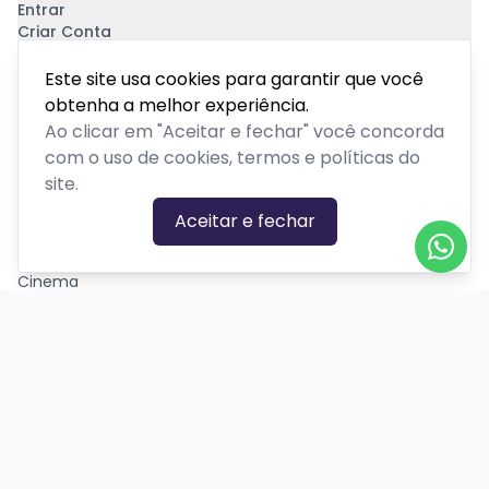
Entrar
Criar Conta
Pagamento Seguro
Este site usa cookies para garantir que você
obtenha a melhor experiência.
Ao clicar em "Aceitar e fechar" você concorda
com o uso de cookies, termos e políticas do
site.
CATEGORIAS DE EVENTOS
Aceitar e fechar
Carnaval
Cinema
Competição ou torneio
Corporativo
Corrida
Curso, aula, treinamento ou workshop
Drive-in