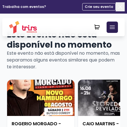
Trabalha com eventos?
Crie seu evento
Fec
Este Evento não está
disponível no momento
Este evento não está disponível no momento, mas
separamos alguns eventos similares que podem
te interessar.
Veja mais sobre ROGERIO MORGADO - SHOW SOLO
Veja mais sobre CAI
ROGERIO MORGADO -
CAIO MARTINS -