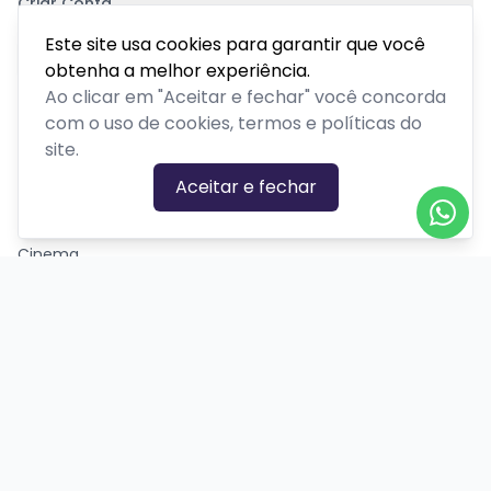
Criar Conta
Pagamento Seguro
Este site usa cookies para garantir que você
obtenha a melhor experiência.
Ao clicar em "Aceitar e fechar" você concorda
com o uso de cookies, termos e políticas do
site.
CATEGORIAS DE EVENTOS
Aceitar e fechar
Carnaval
Cinema
Competição ou torneio
Corporativo
Corrida
Curso, aula, treinamento ou workshop
Drive-in
Espetáculos