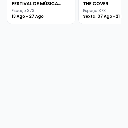
FESTIVAL DE MÚSICA
THE COVER
URUGUAIA
Espaço 373
Espaço 373
13 Ago - 27 Ago
Sexta, 07 Ago • 21 ho