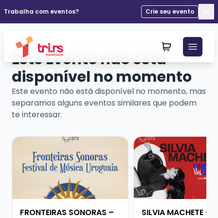
Trabalha com eventos?
Crie seu evento
Fec
Este Evento não está
disponível no momento
Este evento não está disponível no momento, mas
separamos alguns eventos similares que podem
te interessar.
Veja mais sobre FRONTEIRAS SONORAS – FESTIVAL D
Veja mais sobre SIL
FRONTEIRAS SONORAS –
SILVIA MACHETE - 