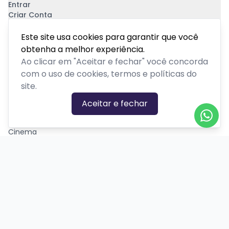
Entrar
Criar Conta
Pagamento Seguro
Este site usa cookies para garantir que você
obtenha a melhor experiência.
Ao clicar em "Aceitar e fechar" você concorda
com o uso de cookies, termos e políticas do
site.
CATEGORIAS DE EVENTOS
Aceitar e fechar
Carnaval
Cinema
Competição ou torneio
Corporativo
Corrida
Curso, aula, treinamento ou workshop
Drive-in