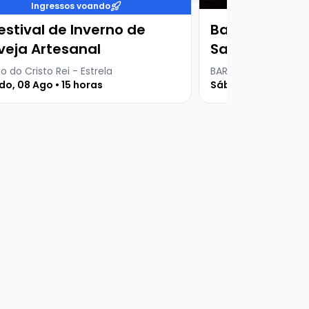
Ingressos voando
estival de Inverno de
Baruma Serta
veja Artesanal
Santos + Dj S
o do Cristo Rei - Estrela
BARUMA DINNER CLUB
o, 08 Ago • 15 horas
Sábado, 08 Ago • 2