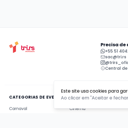
Precisa de
+55 51 404
sac@tri.rs
@trirs_ofic
Central de
Este site usa cookies para ga
CATEGORIAS DE EVENTOS
Ao clicar em "Aceitar e fecha
Carnaval
Cinema
Competição ou torneio
Corporativo
Corrida
Curso, aula, treinamento ou workshop