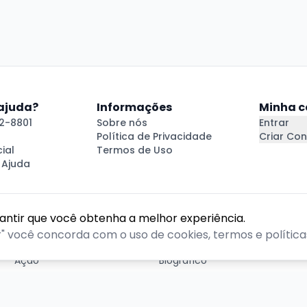
 ajuda?
Informações
Minha c
2-8801
Sobre nós
Entrar
Política de Privacidade
Criar Con
ial
Termos de Uso
 Ajuda
rantir que você obtenha a melhor experiência.
GÊNEROS
r" você concorda com o uso de cookies, termos e políticas
Ação
Biográfico
Comédia
Comédia dramática
Contação
Cult