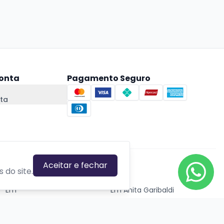
onta
Pagamento Seguro
ta
Aceitar e fechar
CIDADES EM DESTAQUE
 do site.
Em
Em Anita Garibaldi
Em Canela
Em Canoas
Em Caxias do Sul
Em Estrela