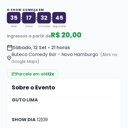
O SHOW COMEÇA EM
35
17
32
45
:
:
:
dias
horas
minutos
segundos
R$ 20,00
Ingressos a partir de
Sábado, 12 Set • 21 horas
Buteco Comedy Bar - Novo Hamburgo
(Abrir no
Google Maps)
Parcele em até
12x
Sobre o Evento
GUTO LIMA
SHOW DIA
12|09