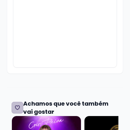
Cancelamentos e desistências
somente
com 24h de antecedência para o show, e de
acordo com a política de cancelamento do
Tri.rs
Os ingressos têm validade até o início do
show.
Achamos que você também
vai gostar
Veja mais sobre CRISS PAIVA - SHOW SOLO
Veja mais sobre A