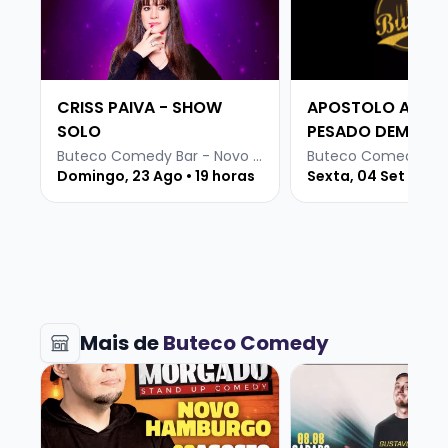
É isso, divirta-se!
CRISS PAIVA - SHOW
APOSTOLO ARNAL
SOLO
PESADO DEMAIS 
INTERNET
Buteco Comedy Bar - Novo Hamburgo
Domingo, 23 Ago • 19 horas
Sexta, 04 Set • 19 
Mais de
Buteco Comedy
Veja mais sobre ROGERIO MORGADO - SHOW SOLO
Veja mais sobre G