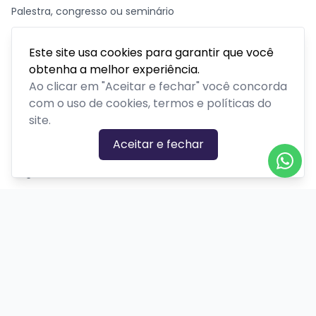
Palestra, congresso ou seminário
Parque temático
Este site usa cookies para garantir que você
Passeios, excursões ou tour
obtenha a melhor experiência.
Retiro ou acampamento
Ao clicar em "Aceitar e fechar" você concorda
com o uso de cookies, termos e políticas do
site.
GÊNEROS
Aceitar e fechar
Ação
Biográfico
Comédia
Comédia dramática
Contação
Cult
Dança
Drama