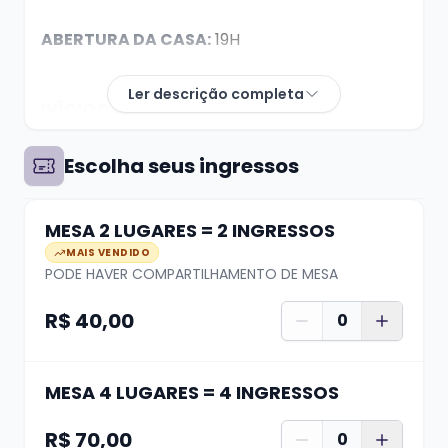
ABERTURA DA CASA:
19H
Ler descrição completa
INÍCIO DO SHOW:
21H
Escolha seus ingressos
MESA 2 LUGARES = 2 INGRESSOS
MAIS VENDIDO
DÚVIDAS? whats (51) 99624 3444
PODE HAVER COMPARTILHAMENTO DE MESA
R$ 40,00
0
A compra de ingresso garante apenas seu
lugar, não a localização da mesa. A
distribuição das mesas se dá de acordo com o
MESA 4 LUGARES = 4 INGRESSOS
horário de chegada na casa, quanto antes
R$ 70,00
0
chegar, melhor a mesa.