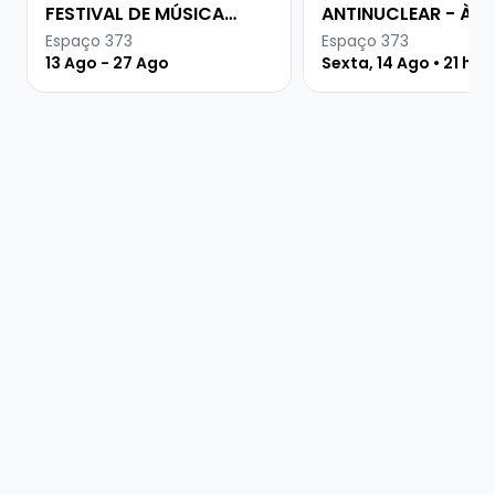
FESTIVAL DE MÚSICA
ANTINUCLEAR - À
URUGUAIA
PROCURA DA PAZ
Espaço 373
Espaço 373
13 Ago - 27 Ago
Sexta, 14 Ago • 21 hor