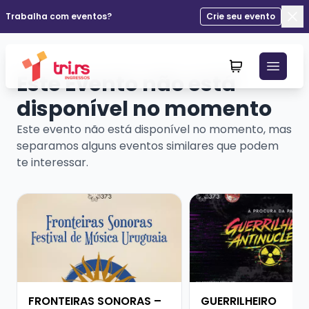
Trabalha com eventos?
Crie seu evento
Fec
Este Evento não está
disponível no momento
Este evento não está disponível no momento, mas
separamos alguns eventos similares que podem
te interessar.
Veja mais sobre FRONTEIRAS SONORAS – FESTIVAL D
Veja mais sobre GUE
FRONTEIRAS SONORAS –
GUERRILHEIRO