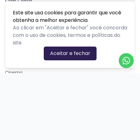
Criar Conta
Pagamento Seguro
Este site usa cookies para garantir que você
obtenha a melhor experiência.
Ao clicar em "Aceitar e fechar" você concorda
com o uso de cookies, termos e políticas do
site.
CATEGORIAS DE EVENTOS
Aceitar e fechar
Carnaval
Cinema
Competição ou torneio
Corporativo
Corrida
Curso, aula, treinamento ou workshop
Drive-in
Espetáculos