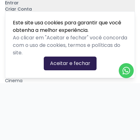
Entrar
Criar Conta
Pagamento Seguro
Este site usa cookies para garantir que você
obtenha a melhor experiência.
Ao clicar em "Aceitar e fechar" você concorda
com o uso de cookies, termos e políticas do
site.
CATEGORIAS DE EVENTOS
Aceitar e fechar
Carnaval
Cinema
Competição ou torneio
Corporativo
Corrida
Curso, aula, treinamento ou workshop
Drive-in