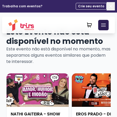
Trabalha com eventos?
Crie seu evento
Fec
Este Evento não está
disponível no momento
Este evento não está disponível no momento, mas
separamos alguns eventos similares que podem
te interessar.
Veja mais sobre NATHI GAITEIRA - SHOW SOLO
Veja mais sobre ERO
NATHI GAITEIRA - SHOW
EROS PRADO - DIÁR