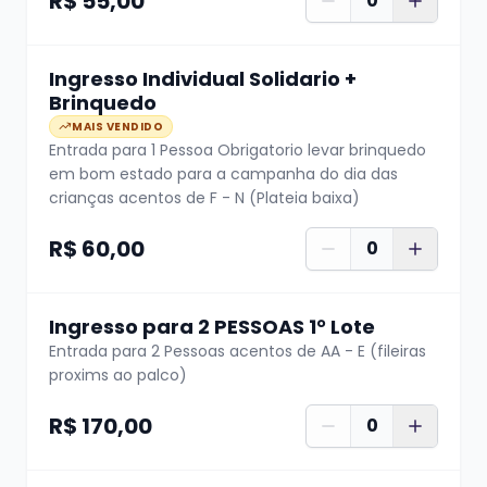
R$ 55,00
0
Chegue cedo para garantir um bom lugar e
venha viver uma noite onde
a comédia vira
espetáculo!
Ingresso Individual Solidario +
Brinquedo
Riso em Cena Produções
MAIS VENDIDO
Entrada para 1 Pessoa Obrigatorio levar brinquedo
Grandes artistas nos grandes palcos.
🎤✨
em bom estado para a campanha do dia das
crianças acentos de F - N (Plateia baixa)
R$ 60,00
0
Ingresso para 2 PESSOAS 1° Lote
Entrada para 2 Pessoas acentos de AA - E (fileiras
proxims ao palco)
R$ 170,00
0