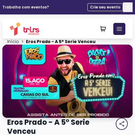
Trabalha com eventos?
Crie seu evento
Fec
Início
>
Eros Prado - A 5° Serie Venceu
Eros Prado - A 5° Serie
Venceu