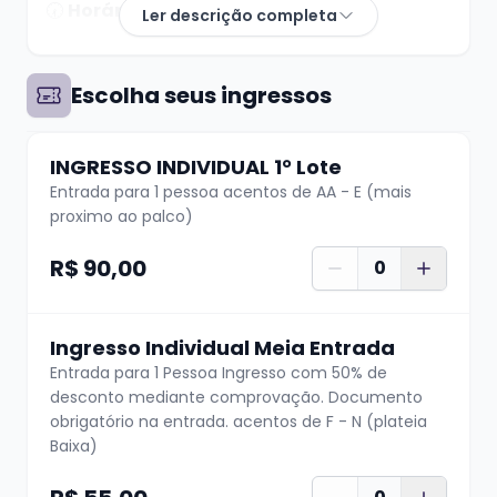
🕢
Horário:
20h
Ler descrição completa
Prepare-se para uma noite de muitas risadas!
Escolha seus ingressos
A
Riso em Cena Produções
traz para o palco
um espetáculo imperdível com EROS PRADO
INGRESSO INDIVIDUAL 1° Lote
Entrada para 1 pessoa acentos de AA - E (mais
a 5° serie venceu é um espetaculo com muita
proximo ao palco)
interação e risada GRANTIDA!!
R$ 90,00
0
Convida os amigos e nao fiquem de fora
Ingresso Individual Meia Entrada
Teremos sorteio de brindes pré show, e os
Entrada para 1 Pessoa Ingresso com 50% de
brinquedos arrecadados serao destinados
desconto mediante comprovação. Documento
para a campanha do dia das criancas do
obrigatório na entrada. acentos de F - N (plateia
Projeto da JA jiu Jitsu
Baixa)