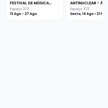
FESTIVAL DE MÚSICA
ANTINUCLEAR - À
URUGUAIA
PROCURA DA PAZ
Espaço 373
Espaço 373
13 Ago - 27 Ago
Sexta, 14 Ago • 21 hor