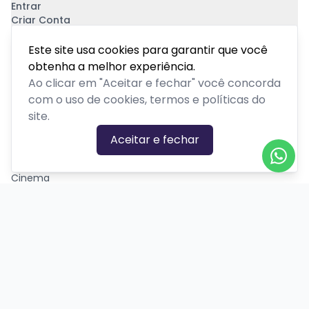
Entrar
Criar Conta
Pagamento Seguro
Este site usa cookies para garantir que você
obtenha a melhor experiência.
Ao clicar em "Aceitar e fechar" você concorda
com o uso de cookies, termos e políticas do
site.
CATEGORIAS DE EVENTOS
Aceitar e fechar
Carnaval
Cinema
Competição ou torneio
Corporativo
Corrida
Curso, aula, treinamento ou workshop
Drive-in