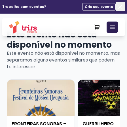
Trabalha com eventos?
Crie seu evento
Fec
Este Evento não está
disponível no momento
Este evento não está disponível no momento, mas
separamos alguns eventos similares que podem
te interessar.
Veja mais sobre FRONTEIRAS SONORAS – FESTIVAL D
Veja mais sobre GUE
FRONTEIRAS SONORAS –
GUERRILHEIRO