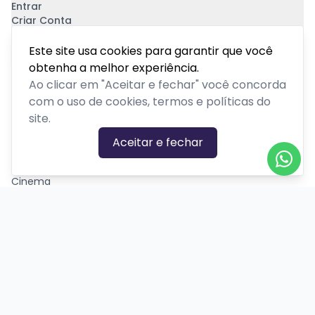
Entrar
Criar Conta
Pagamento Seguro
Este site usa cookies para garantir que você
obtenha a melhor experiência.
Ao clicar em "Aceitar e fechar" você concorda
com o uso de cookies, termos e políticas do
site.
CATEGORIAS DE EVENTOS
Aceitar e fechar
Carnaval
Cinema
Competição ou torneio
Corporativo
Corrida
Curso, aula, treinamento ou workshop
Drive-in