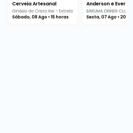
Cerveja Artesanal
Anderson e Everton
Martins
Ginásio do Cristo Rei - Estrela
BARUMA DINNER CLUB
Sábado, 08 Ago • 15 horas
Sexta, 07 Ago • 20 ho