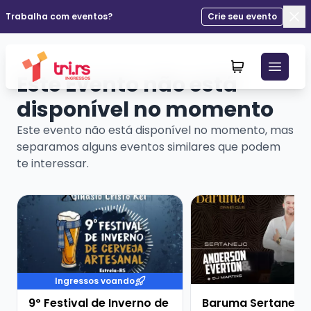
Trabalha com eventos?
Crie seu evento
Fec
Este Evento não está
disponível no momento
Este evento não está disponível no momento, mas
separamos alguns eventos similares que podem
te interessar.
Veja mais sobre 9º Festival de Inverno de Cerveja Art
Veja mais sobre Barum
Ingressos voando
9º Festival de Inverno de
Baruma Sertanejo