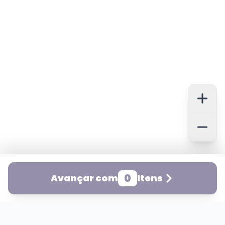
Este site usa cookies para garantir que você
obtenha a melhor experiência.
Ao clicar em "Aceitar e fechar" você concorda
com o uso de cookies, termos e políticas do
site.
Aceitar e fechar
0
Avançar com
Itens