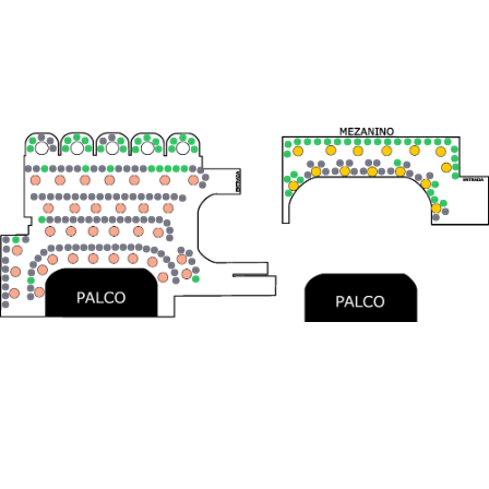
RESERVAS
Toda compra de ingresso tem direito à
reserva de mesas.
INGRESSOS:
LOTE 1
MEIA-ENTRADA R$ 40
APOIADOR DA ARTE R$ 45
INTEIRA R$ 80
LOTE 2