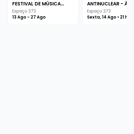
FESTIVAL DE MÚSICA
ANTINUCLEAR - À
URUGUAIA
PROCURA DA PAZ
Espaço 373
Espaço 373
13 Ago - 27 Ago
Sexta, 14 Ago • 21 hor