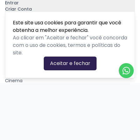
Entrar
Criar Conta
Pagamento Seguro
Este site usa cookies para garantir que você
obtenha a melhor experiência.
Ao clicar em "Aceitar e fechar" você concorda
com o uso de cookies, termos e políticas do
site.
CATEGORIAS DE EVENTOS
Aceitar e fechar
Carnaval
Cinema
Competição ou torneio
Corporativo
Corrida
Curso, aula, treinamento ou workshop
Drive-in