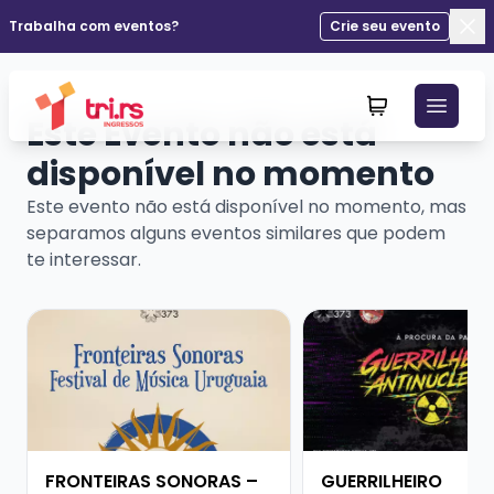
Trabalha com eventos?
Crie seu evento
Fec
Este Evento não está
disponível no momento
Este evento não está disponível no momento, mas
separamos alguns eventos similares que podem
te interessar.
Veja mais sobre FRONTEIRAS SONORAS – FESTIVAL D
Veja mais sobre GUE
FRONTEIRAS SONORAS –
GUERRILHEIRO