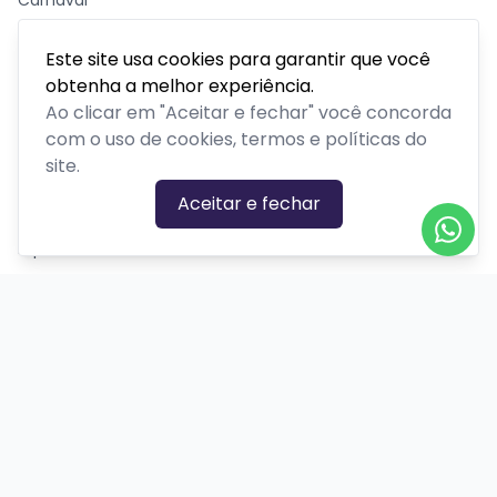
Carnaval
Cinema
Este site usa cookies para garantir que você
Competição ou torneio
obtenha a melhor experiência.
Corporativo
Ao clicar em "Aceitar e fechar" você concorda
com o uso de cookies, termos e políticas do
Corrida
site.
Curso, aula, treinamento ou workshop
Aceitar e fechar
Drive-in
Espetáculos
Feira, festival ou exposição
Festas e shows
Meetup ou evento de networking
Missa ou culto
Outro
Palestra, congresso ou seminário