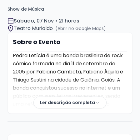
Show de Música
Sábado, 07 Nov • 21 horas
Teatro Murialdo
(Abrir no Google Maps)
Sobre o Evento
Pedra Letícia é uma banda brasileira de rock
cômico formada no dia 11 de setembro de
2005 por Fabiano Cambota, Fabiano Áquila e
Thiago Sestini na cidade de Goiânia, Goiás. A
banda conquistou sucesso na internet e um
público com suas letras irreverentes, sendo
Ler descrição completa
uma referência no gênero rock cômico.