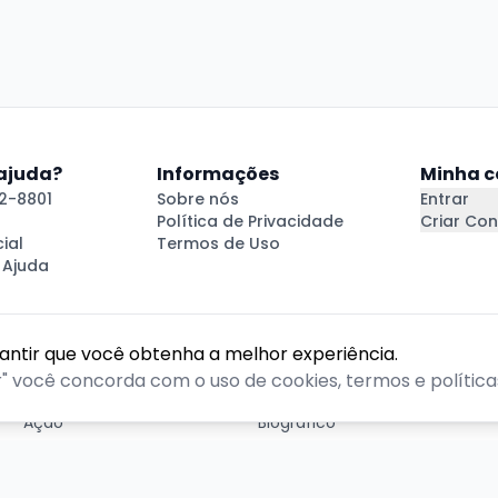
 ajuda?
Informações
Minha c
2-8801
Sobre nós
Entrar
Política de Privacidade
Criar Con
ial
Termos de Uso
 Ajuda
rantir que você obtenha a melhor experiência.
GÊNEROS
r" você concorda com o uso de cookies, termos e políticas
Ação
Biográfico
Comédia
Comédia dramática
Contação
Cult