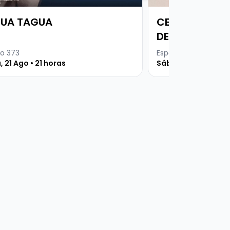
UA TAGUA
CELSO & PEDR
DEIXA SER O S
o 373
Espaço 373 SETORI
, 21 Ago • 21 horas
Sábado, 29 Ago • 2