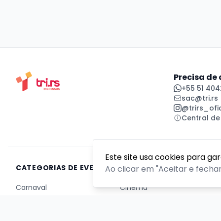
Precisa de
+55 51 404
sac@tri.rs
@trirs_ofic
Central de
Este site usa cookies para ga
CATEGORIAS DE EVENTOS
Ao clicar em "Aceitar e fecha
Carnaval
Cinema
Competição ou torneio
Corporativo
Corrida
Curso, aula, treinamento ou workshop