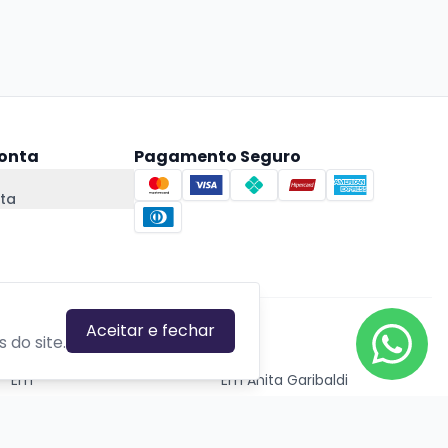
onta
Pagamento Seguro
ta
Aceitar e fechar
CIDADES EM DESTAQUE
 do site.
Em
Em Anita Garibaldi
Em Canela
Em Canoas
Em Caxias do Sul
Em Estrela