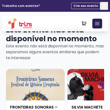
Trabalha com eventos?
Crie seu evento
Fec
Este Evento não está
disponível no momento
Este evento não está disponível no momento, mas
separamos alguns eventos similares que podem
te interessar.
Veja mais sobre FRONTEIRAS SONORAS – FESTIVAL D
Veja mais sobre SIL
FRONTEIRAS SONORAS –
SILVIA MACHETE - 