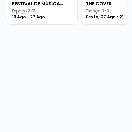
FESTIVAL DE MÚSICA
THE COVER
URUGUAIA
Espaço 373
Espaço 373
13 Ago - 27 Ago
Sexta, 07 Ago • 21 ho