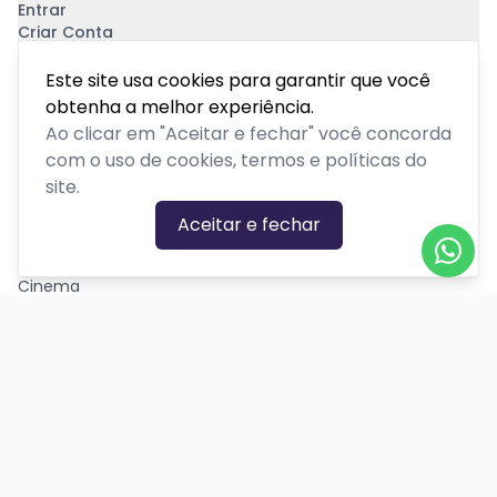
Entrar
Criar Conta
Pagamento Seguro
Este site usa cookies para garantir que você
obtenha a melhor experiência.
Ao clicar em "Aceitar e fechar" você concorda
com o uso de cookies, termos e políticas do
site.
CATEGORIAS DE EVENTOS
Aceitar e fechar
Carnaval
Cinema
Competição ou torneio
Corporativo
Corrida
Curso, aula, treinamento ou workshop
Drive-in