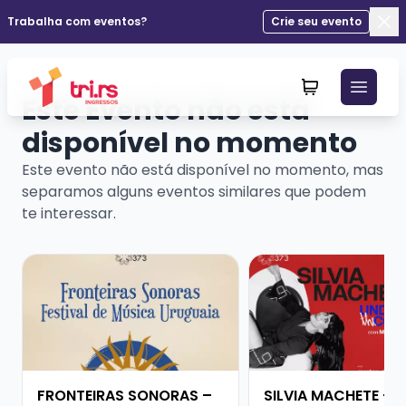
Trabalha com eventos?
Crie seu evento
Fec
Este Evento não está
disponível no momento
Este evento não está disponível no momento, mas
separamos alguns eventos similares que podem
te interessar.
Veja mais sobre FRONTEIRAS SONORAS – FESTIVAL D
Veja mais sobre SIL
FRONTEIRAS SONORAS –
SILVIA MACHETE - 