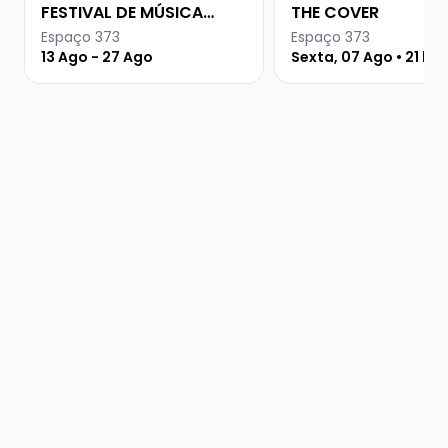
FESTIVAL DE MÚSICA
THE COVER
URUGUAIA
Espaço 373
Espaço 373
13 Ago - 27 Ago
Sexta, 07 Ago • 21 ho