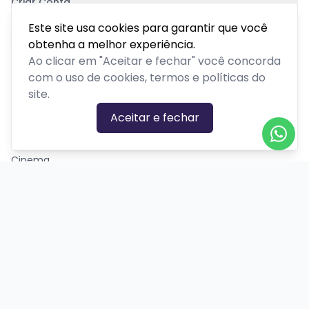
Criar Conta
Pagamento Seguro
Este site usa cookies para garantir que você
obtenha a melhor experiência.
Ao clicar em "Aceitar e fechar" você concorda
com o uso de cookies, termos e políticas do
site.
CATEGORIAS DE EVENTOS
Aceitar e fechar
Carnaval
Cinema
Competição ou torneio
Corporativo
Corrida
Curso, aula, treinamento ou workshop
Drive-in
Espetáculos