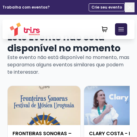
Trabalha com eventos?
Crie seu evento
Fec
Este Evento não está
disponível no momento
Este evento não está disponível no momento, mas
separamos alguns eventos similares que podem
te interessar.
Veja mais sobre FRONTEIRAS SONORAS – FESTIVAL D
Veja mais sobre CLA
FRONTEIRAS SONORAS –
CLARY COSTA - EM