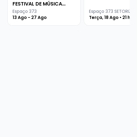
FESTIVAL DE MÚSICA
URUGUAIA
Espaço 373
Espaço 373 SETORIZA
13 Ago - 27 Ago
Terça, 18 Ago • 21 hor