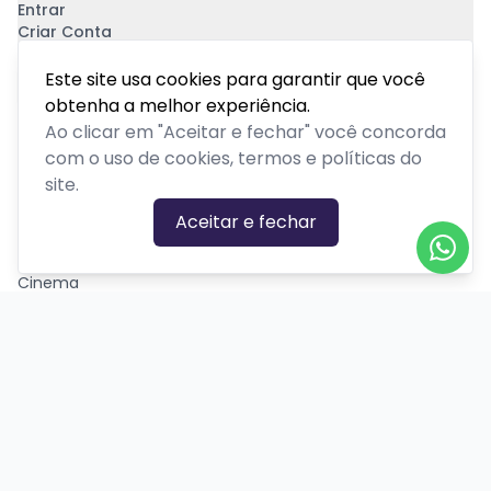
Entrar
Criar Conta
Pagamento Seguro
Este site usa cookies para garantir que você
obtenha a melhor experiência.
Ao clicar em "Aceitar e fechar" você concorda
com o uso de cookies, termos e políticas do
site.
CATEGORIAS DE EVENTOS
Aceitar e fechar
Carnaval
Cinema
Competição ou torneio
Corporativo
Corrida
Curso, aula, treinamento ou workshop
Drive-in