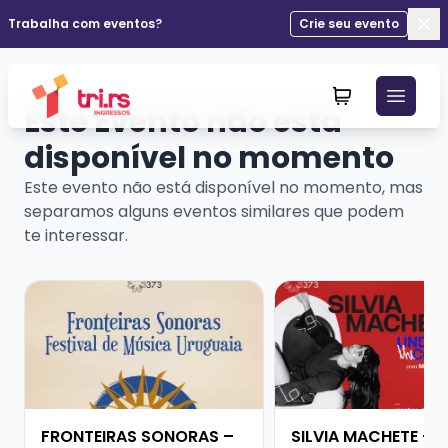
Trabalha com eventos?
Crie seu evento
Fec
Este Evento não está
disponível no momento
Este evento não está disponível no momento, mas
separamos alguns eventos similares que podem
te interessar.
Veja mais sobre FRONTEIRAS SONORAS – FESTIVAL D
Veja mais sobre SIL
FRONTEIRAS SONORAS –
SILVIA MACHETE - 