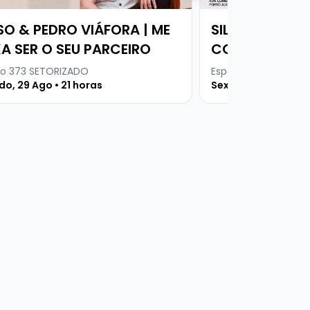
SO & PEDRO VIÁFORA | ME
SILVIA MACHET
XA SER O SEU PARCEIRO
COVER
o 373 SETORIZADO
Espaço 373
o, 29 Ago • 21 horas
Sexta, 07 Ago • 21 