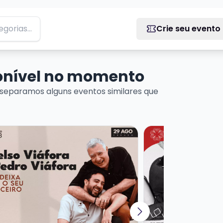
Crie seu evento
ponível no momento
separamos alguns eventos similares que
 DE MÚSICA URUGUAIA
ais sobre CELSO & PEDRO VIÁFORA | ME DEIXA SER O SEU
Veja mais sobre SI