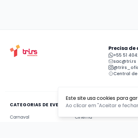
Precisa de
+55 51 404
sac@tri.rs
@trirs_ofic
Central de
Este site usa cookies para ga
CATEGORIAS DE EVENTOS
Ao clicar em "Aceitar e fecha
Carnaval
Cinema
Competição ou torneio
Corporativo
Corrida
Curso, aula, treinamento ou workshop