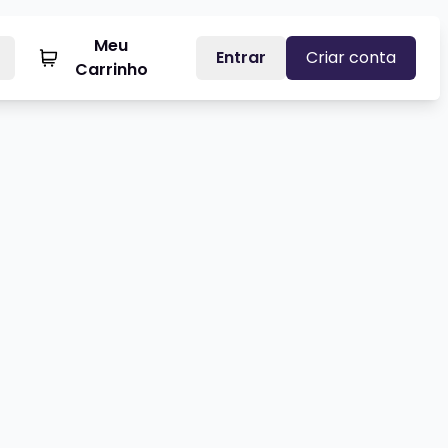
Meu
Entrar
Criar conta
Carrinho
 PARCEIRO
LVIA MACHETE - UNDER THE COVER
Veja mais sobre TAGUA TAGUA