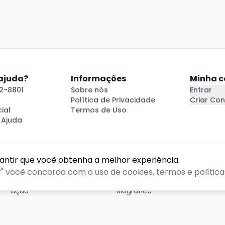
 ajuda?
Informações
Minha c
2-8801
Sobre nós
Entrar
Política de Privacidade
Criar Con
ial
Termos de Uso
 Ajuda
rantir que você obtenha a melhor experiência.
GÊNEROS
r" você concorda com o uso de cookies, termos e políticas
Ação
Biográfico
Comédia
Comédia dramática
Contação
Cult