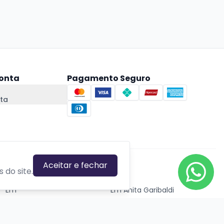
onta
Pagamento Seguro
ta
Aceitar e fechar
CIDADES EM DESTAQUE
 do site.
Em
Em Anita Garibaldi
Em Canela
Em Canoas
Em Caxias do Sul
Em Estrela