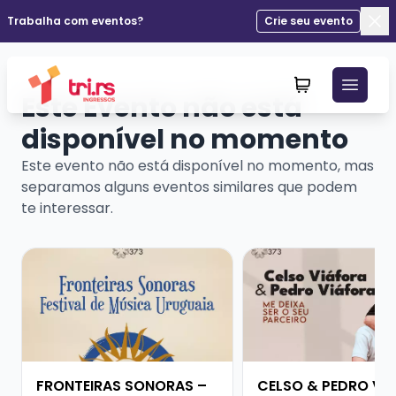
Trabalha com eventos?
Crie seu evento
Fec
Este Evento não está
disponível no momento
Este evento não está disponível no momento, mas
separamos alguns eventos similares que podem
te interessar.
Veja mais sobre FRONTEIRAS SONORAS – FESTIVAL D
Veja mais sobre CELS
FRONTEIRAS SONORAS –
CELSO & PEDRO VI