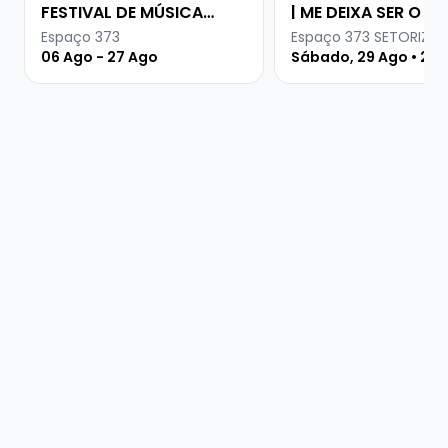
FESTIVAL DE MÚSICA
| ME DEIXA SER O SE
URUGUAIA
PARCEIRO
Espaço 373
Espaço 373 SETORIZA
06 Ago - 27 Ago
Sábado, 29 Ago • 21 