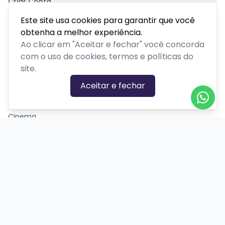
Criar Conta
Pagamento Seguro
Este site usa cookies para garantir que você
obtenha a melhor experiência.
Ao clicar em "Aceitar e fechar" você concorda
com o uso de cookies, termos e políticas do
site.
CATEGORIAS DE EVENTOS
Aceitar e fechar
Carnaval
Cinema
Competição ou torneio
Corporativo
Corrida
Curso, aula, treinamento ou workshop
Drive-in
Espetáculos