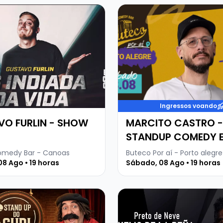
 sobre GUSTAVO FURLIN - SHOW SOLO
Veja mais sobre MARCIT
Ingressos voando
O FURLIN - SHOW
MARCITO CASTRO -
STANDUP COMEDY 
PORTO ALEGRE
omedy Bar - Canoas
Buteco Por aí - Porto alegre
8 Ago • 19 horas
Sábado, 08 Ago • 19 horas
 sobre GURI DE URUGUAIANA
Veja mais sobre HELIO DE 