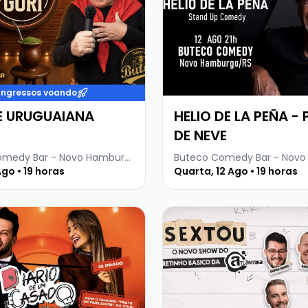
Ingressos voando
E URUGUAIANA
HELIO DE LA PEÑA -
DE NEVE
Buteco Comedy Bar - Novo Hamburgo
Ago • 19 horas
Quarta, 12 Ago • 19 horas
 sobre EROS PRADO - DIÁRIO DE UM CASADO
Veja mais sobre SEXTOU 