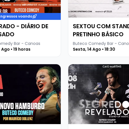
Ingressos voando
RADO - DIÁRIO DE
SEXTOU COM STAN
SADO
PRETINHO BÁSICO
omedy Bar - Canoas
Buteco Comedy Bar - Cano
 Ago • 19 horas
Sexta, 14 Ago • 18:30
 sobre O CORINGA - MAURÍCIO DOLLENZ
Veja mais sobre CAIO MA