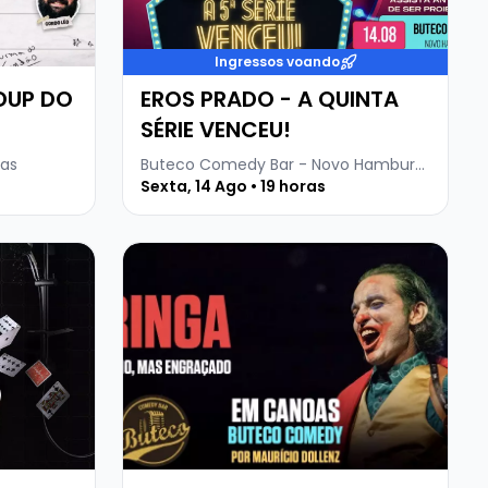
Ingressos voando
DUP DO
EROS PRADO - A QUINTA
SÉRIE VENCEU!
as
Buteco Comedy Bar - Novo Hamburgo
Sexta, 14 Ago • 19 horas
RTINS - STANDUP MAGIC
Veja mais sobre O CORINGA - MAURÍCIO D