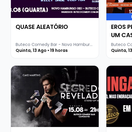
QUASE ALEATÓRIO
EROS P
UM CA
Buteco Comedy Bar - Novo Hamburgo
Buteco C
Quinta, 13 Ago • 19 horas
Quinta, 13
Veja mais sobre CAIO MARTINS - STANDUP MAGIC
Veja mais