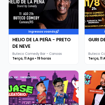
Ingressos voando
HELIO DE LA PEÑA - PRETO
GURI D
DE NEVE
Buteco Comedy Bar - Canoas
Terça, 11 Ago • 19 horas
Terça, 11 
Veja mais sobre QUASE ALEATÓRIO
Veja mais