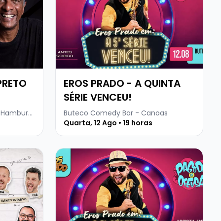
 PRETO
EROS PRADO - A QUINTA
SÉRIE VENCEU!
Buteco Comedy Bar - Novo Hamburgo
Buteco Comedy Bar - Canoas
Quarta, 12 Ago • 19 horas
COM STANDUP DO PRETINHO BÁSICO
Veja mais sobre EROS PRADO - A QUINTA S