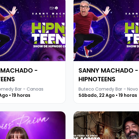
 MACHADO -
SANNY MACHADO -
TEENS
HIPNOTEENS
omedy Bar - Canoas
Ago • 19 horas
Sábado, 22 Ago • 19 horas
sobre CRISS PAIVA - SHOW SOLO
Veja mais sobre CRIS PERE