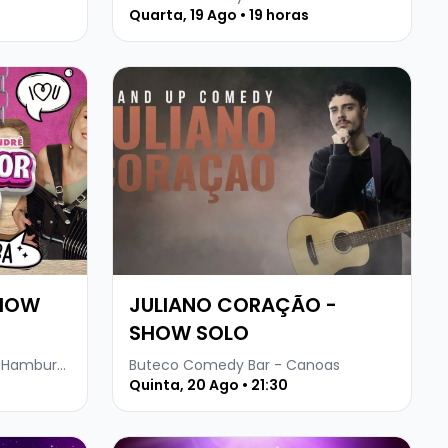
Quarta, 19 Ago • 19 horas
ITEIRA - SHOW SOLO
Veja mais sobre JULIANO CORAÇÃO - SH
SHOW
JULIANO CORAÇÃO -
SHOW SOLO
Buteco Comedy Bar - Novo Hamburgo
Buteco Comedy Bar - Canoas
Quinta, 20 Ago • 21:30
ACHADO - HIPNOTEENS
Veja mais sobre CRISS PAIVA - SHOW SOLO