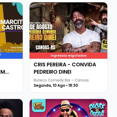
O CASTRO - STANDUP COMEDY EM PORTO ALEGRE
Veja mais sobre CRIS PEREIRA - CONVIDA 
Ingressos esgotados
CRIS PEREIRA - CONVIDA
EM
PEDREIRO DINEI
Buteco Comedy Bar - Canoas
Segunda, 10 Ago • 18:30
LA PEÑA - PRETO DE NEVE
Veja mais sobre EROS PRADO - A QUINTA S