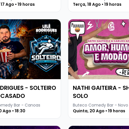
IAGÃO
17 Ago • 19 horas
Terça, 18 Ago • 19 horas
 sobre LELÊ RODRIGUES - SOLTEIRO SABOR CASADO
Veja mais sobre NATHI GA
ODRIGUES - SOLTEIRO
NATHI GAITEIRA - 
 CASADO
SOLO
omedy Bar - Canoas
0 Ago • 18:30
Quinta, 20 Ago • 19 horas
 sobre SANNY MACHADO - HIPNOTEENS
Veja mais sobre SANNY M