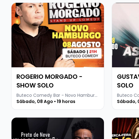
Veja mais sobre ROGERIO MORGADO - SHOW SOLO
Veja mais
ROGERIO MORGADO -
GUSTAV
SHOW SOLO
SOLO
Buteco Comedy Bar - Novo Hamburgo
Buteco C
Sábado, 08 Ago • 19 horas
Sábado, 0
Veja mais sobre HELIO DE LA PEÑA - PRETO DE NEVE
Veja mais