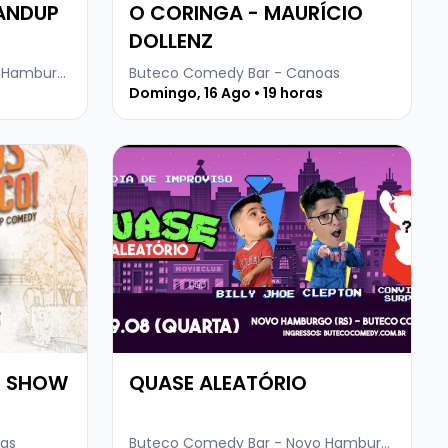
TANDUP
O CORINGA - MAURÍCIO
DOLLENZ
Buteco Comedy Bar - Novo Hamburgo
Buteco Comedy Bar - Canoas
Domingo, 16 Ago • 19 horas
+ SHOW DE COMÉDIA COM SOR TIAGÃO
 BOECHE - SHOW SOLO
Veja mais sobre QUASE ALEATÓRIO
- SHOW
QUASE ALEATÓRIO
as
Buteco Comedy Bar - Novo Hamburgo