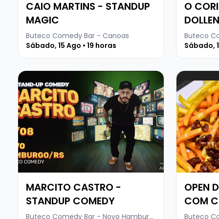
CAIO MARTINS - STANDUP
O CORI
MAGIC
DOLLE
Buteco Comedy Bar - Canoas
Sábado, 15 Ago • 19 horas
Sábado, 1
Veja mais sobre MARCITO CASTRO - STANDUP COM
Veja mais
MARCITO CASTRO -
OPEN DE 
STANDUP COMEDY
COM C
SHOW 
Buteco Comedy Bar - Novo Hamburgo
Buteco C