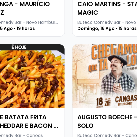
NGA - MAURÍCIO
CAIO MARTINS - S
NZ
MAGIC
Buteco Comedy Bar - Novo Hamburgo
5 Ago • 19 horas
Domingo, 16 Ago • 19 horas
EDY
 sobre OPEN DE BATATA FRITA COM CHEDDAR E BACON 
Veja mais sobre AUGUSTO
BATATA FRITA
AUGUSTO BOECHE 
HEDDAR E BACON +
SOLO
DE COMÉDIA COM
omedy Bar - Canoas
Buteco Comedy Bar - Cano