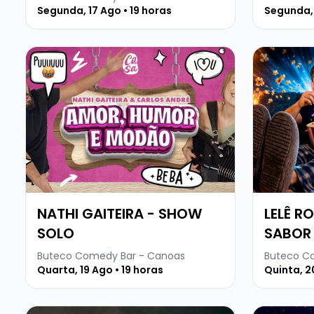
Segunda, 17 Ago • 19 horas
SOR T
Segunda, 
Veja mais sobre NATHI GAITEIRA - SHOW SOLO
Veja mais
NATHI GAITEIRA - SHOW
LELÊ R
SOLO
SABOR
Buteco Comedy Bar - Canoas
Buteco C
Quarta, 19 Ago • 19 horas
Quinta, 2
Veja mais sobre JULIANO CORAÇÃO - SHOW SOLO
Veja mais