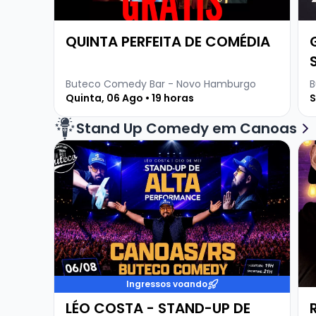
QUINTA PERFEITA DE COMÉDIA
Buteco Comedy Bar - Novo Hamburgo
B
Quinta, 06 Ago • 19 horas
S
Stand Up Comedy em Canoas
Veja mais sobre LÉO COSTA - STAND-UP DE A
Ve
Ingressos voando
LÉO COSTA - STAND-UP DE