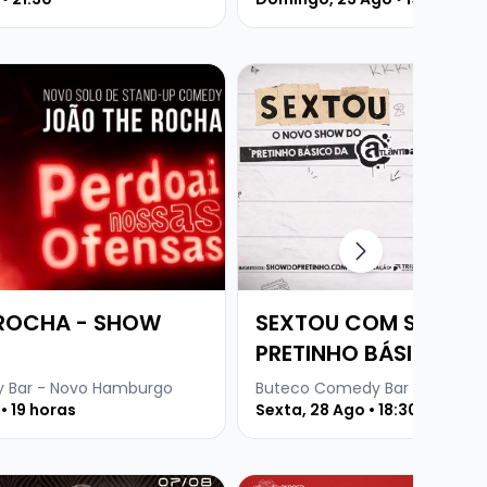
e JOÃO THE ROCHA - SHOW SOLO
Veja mais sobre SEXTOU CO
ROCHA - SHOW
SEXTOU COM STANDU
PRETINHO BÁSICO
 Bar - Novo Hamburgo
Buteco Comedy Bar - Novo H
• 19 horas
Sexta, 28 Ago • 18:30
CA URUGUAIA
 Baruma Sertanejo Anderson e Everton + Dj Martins
Veja mais sobre SILVIA MAC