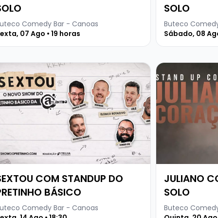
SOLO
SOLO
uteco Comedy Bar - Canoas
Buteco Comedy
exta, 07 Ago • 19 horas
Sábado, 08 Ago
LTA PERFORMANCE
ja mais sobre SEXTOU COM STANDUP DO PRETINHO BÁSI
Veja mais sob
SEXTOU COM STANDUP DO
JULIANO 
PRETINHO BÁSICO
SOLO
uteco Comedy Bar - Canoas
Buteco Comedy
exta, 14 Ago • 18:30
Quinta, 20 Ago 