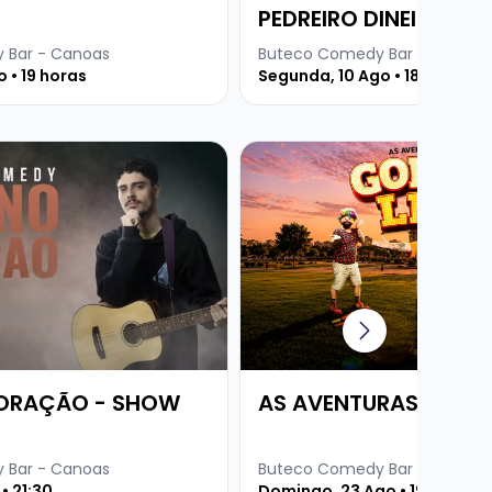
PEDREIRO DINEI
 Bar - Canoas
Buteco Comedy Bar - Canoas
 • 19 horas
Segunda, 10 Ago • 18:30
CO
re JULIANO CORAÇÃO - SHOW SOLO
Veja mais sobre AS AVENTU
CORAÇÃO - SHOW
AS AVENTURAS DE GO
 Bar - Canoas
Buteco Comedy Bar - Canoas
• 21:30
Domingo, 23 Ago • 19 horas