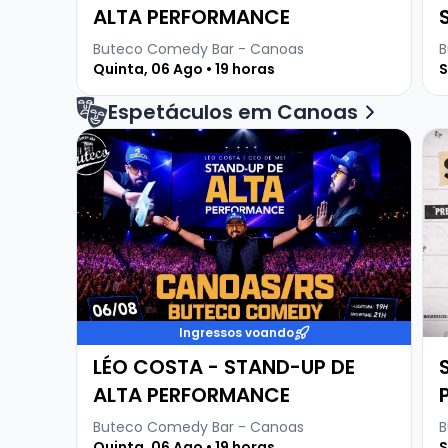
ALTA PERFORMANCE
Buteco Comedy Bar - Canoas
B
Quinta, 06 Ago • 19 horas
S
Espetáculos em Canoas
Veja mais sobre LÉO COSTA - STAND-UP DE A
Ve
Ingressos voando
LÉO COSTA - STAND-UP DE
ALTA PERFORMANCE
Buteco Comedy Bar - Canoas
B
Quinta, 06 Ago • 19 horas
S