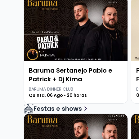
Baruma Sertanejo Pablo e
Patrick + Dj Kima
BARUMA DINNER CLUB
E
Quinta, 06 Ago • 20 horas
0
Festas e shows
Veja mais sobre Baruma Sertanejo Pablo e Patr
Vej