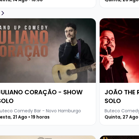
ja mais sobre JULIANO CORAÇÃO - SHOW SOLO
Veja mais sobr
JULIANO CORAÇÃO - SHOW
JOÃO THE 
SOLO
SOLO
uteco Comedy Bar - Novo Hamburgo
Buteco Comedy
exta, 21 Ago • 19 horas
Quinta, 27 Ago 
ick + Dj Kima
ja mais sobre FRONTEIRAS SONORAS – FESTIVAL DE MÚSI
Veja mais sobre