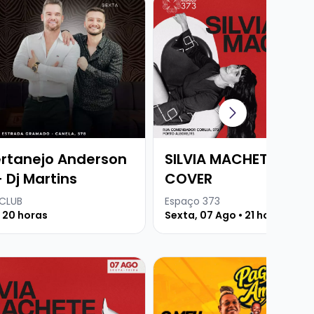
rtanejo Anderson
SILVIA MACHETE - UN
 Dj Martins
COVER
 CLUB
Espaço 373
• 20 horas
Sexta, 07 Ago • 21 horas
Martins
e SILVIA MACHETE - UNDER THE COVER
Veja mais sobre PAGODE D