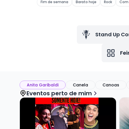
Fim de semana
Barato hoje
Rock
Com 
Stand Up C
Fei
Anita Garibaldi
Canela
Canoas
Eventos perto de mim
Veja mais sobre QUINTA PERFEITA DE COMÉDIA
Vej