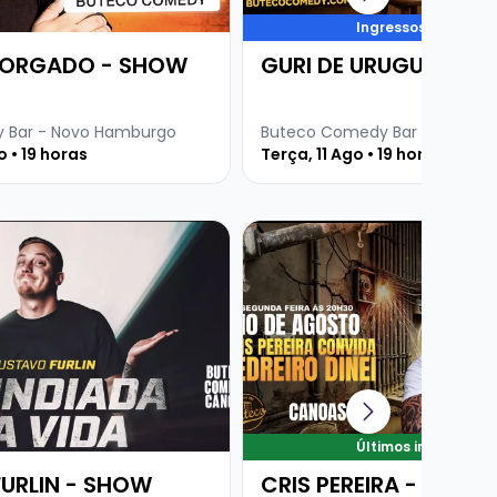
Ingressos voando
MORGADO - SHOW
GURI DE URUGUAIANA
 Bar - Novo Hamburgo
Buteco Comedy Bar - Novo H
 • 19 horas
Terça, 11 Ago • 19 horas
e GUSTAVO FURLIN - SHOW SOLO
Veja mais sobre CRIS PEREIR
Últimos ingressos
URLIN - SHOW
CRIS PEREIRA - CONV