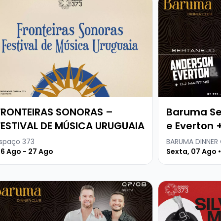
FRONTEIRAS SONORAS –
Baruma Se
FESTIVAL DE MÚSICA URUGUAIA
e Everton +
spaço 373
BARUMA DINNER
6 Ago - 27 Ago
Sexta, 07 Ago 
ick + Dj Kima
a mais sobre Baruma Sertanejo Anderson e Everton + Dj 
Veja mais sobr