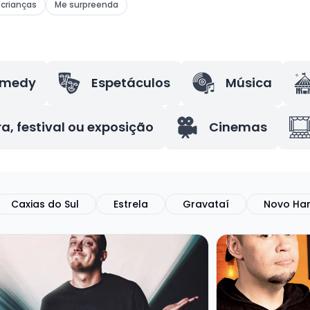
crianças
Me surpreenda
omedy
Espetáculos
Música
ra, festival ou exposição
Cinemas
Caxias do Sul
Estrela
Gravataí
Novo Ha
a mais sobre GUSTAVO FURLIN - SHOW SOLO
Veja mais sobr