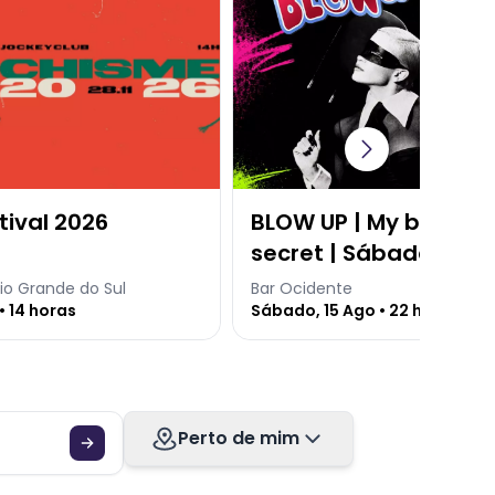
tival 2026
BLOW UP | My baby's 
secret | Sábado 15.08
Ocidente
io Grande do Sul
Bar Ocidente
• 14 horas
Sábado, 15 Ago • 22 horas
Perto de mim