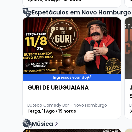
Espetáculos em Novo Hamburgo
Veja mais sobre GURI DE URUGUAIANA
Ve
Ingressos voando
GURI DE URUGUAIANA
Buteco Comedy Bar - Novo Hamburgo
B
Terça, 11 Ago • 19 horas
S
Música
Veja mais sobre Baruma Sertanejo Pablo e Patr
Ve