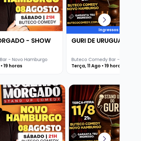
Ingressos voando
ORGADO - SHOW
GURI DE URUGUAIANA
Bar - Novo Hamburgo
Buteco Comedy Bar - Novo Ha
• 19 horas
Terça, 11 Ago • 19 horas
re ROGERIO MORGADO - SHOW SOLO
Veja mais sobre GURI DE UR