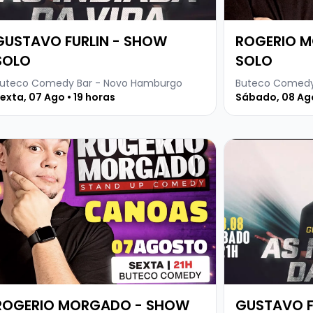
GUSTAVO FURLIN - SHOW
ROGERIO 
SOLO
SOLO
uteco Comedy Bar - Novo Hamburgo
Buteco Comedy
exta, 07 Ago • 19 horas
Sábado, 08 Ago
LTA PERFORMANCE
ja mais sobre ROGERIO MORGADO - SHOW SOLO
Veja mais sobr
ROGERIO MORGADO - SHOW
GUSTAVO F