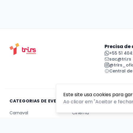
Precisa de
+55 51 404
sac@tri.rs
@trirs_ofic
Central de
Este site usa cookies para ga
CATEGORIAS DE EVENTOS
Ao clicar em "Aceitar e fecha
Carnaval
Cinema
Competição ou torneio
Corporativo
Corrida
Curso, aula, treinamento ou workshop