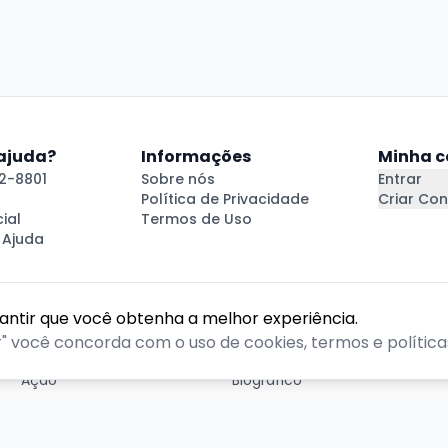
 ajuda?
Informações
Minha c
2-8801
Sobre nós
Entrar
Política de Privacidade
Criar Con
ial
Termos de Uso
 Ajuda
rantir que você obtenha a melhor experiência.
GÊNEROS
r" você concorda com o uso de cookies, termos e políticas
Ação
Biográfico
Comédia
Comédia dramática
Contação
Cult