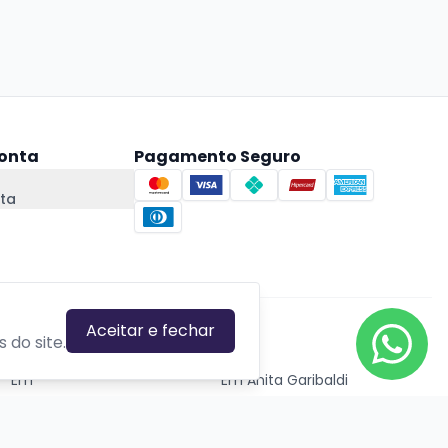
onta
Pagamento Seguro
ta
Aceitar e fechar
CIDADES EM DESTAQUE
 do site.
Em
Em Anita Garibaldi
Em Canela
Em Canoas
Em Caxias do Sul
Em Estrela