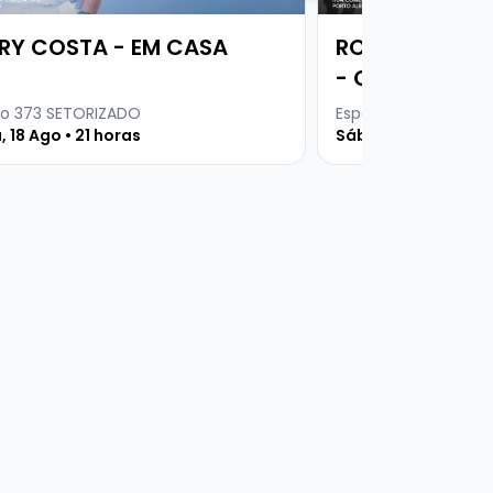
RY COSTA - EM CASA
RODA VIVA | 
- CHICO BUAR
DITADURA MIL
o 373 SETORIZADO
Espaço 373
, 18 Ago • 21 horas
Sábado, 08 Ago • 2