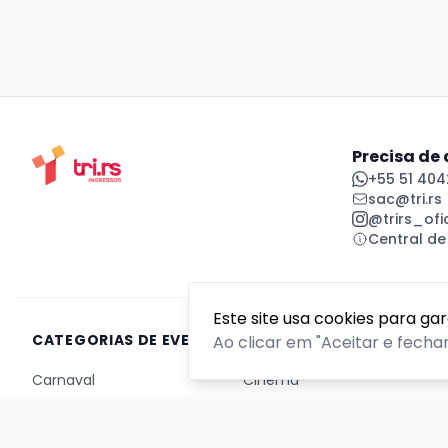
Precisa de
+55 51 404
sac@tri.rs
@trirs_ofic
Central de
Este site usa cookies para ga
CATEGORIAS DE EVENTOS
Ao clicar em "Aceitar e fecha
Carnaval
Cinema
Competição ou torneio
Corporativo
Corrida
Curso, aula, treinamento ou workshop