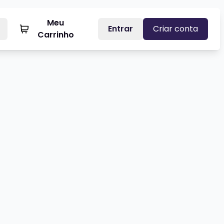
Meu
Entrar
Criar conta
Carrinho
ANTE
ARY COSTA - EM CASA
Veja mais sobre CLARA CLARISSA