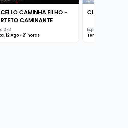
CELLO CAMINHA FILHO -
CLARY COSTA 
RTETO CAMINANTE
o 373
Espaço 373 SETORI
a, 12 Ago • 21 horas
Terça, 18 Ago • 21 h