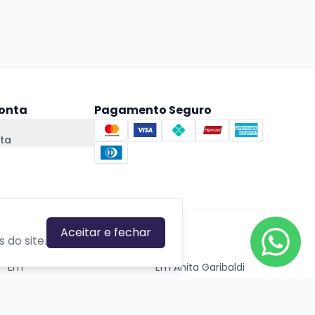
onta
Pagamento Seguro
ta
Aceitar e fechar
CIDADES EM DESTAQUE
 do site.
Em
Em Anita Garibaldi
Em Canela
Em Canoas
Em Caxias do Sul
Em Estrela