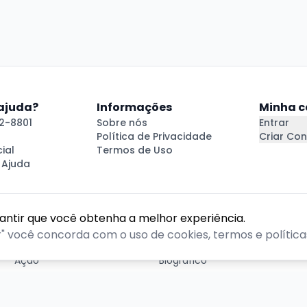
 ajuda?
Informações
Minha c
2-8801
Sobre nós
Entrar
Política de Privacidade
Criar Con
ial
Termos de Uso
 Ajuda
rantir que você obtenha a melhor experiência.
GÊNEROS
r" você concorda com o uso de cookies, termos e políticas
Ação
Biográfico
Comédia
Comédia dramática
Contação
Cult