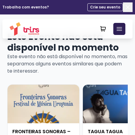
Trabalha com eventos?
Crie seu evento
Fec
Este Evento não está
disponível no momento
Este evento não está disponível no momento, mas
separamos alguns eventos similares que podem
te interessar.
Veja mais sobre FRONTEIRAS SONORAS – FESTIVAL D
Veja mais sobre TAG
FRONTEIRAS SONORAS –
TAGUA TAGUA