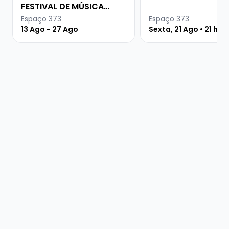
FESTIVAL DE MÚSICA
URUGUAIA
Espaço 373
Espaço 373
13 Ago - 27 Ago
Sexta, 21 Ago • 21 hor