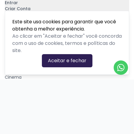
Entrar
Criar Conta
Pagamento Seguro
Este site usa cookies para garantir que você
obtenha a melhor experiência.
Ao clicar em "Aceitar e fechar" você concorda
com o uso de cookies, termos e políticas do
site.
CATEGORIAS DE EVENTOS
Aceitar e fechar
Carnaval
Cinema
Competição ou torneio
Corporativo
Corrida
Curso, aula, treinamento ou workshop
Drive-in