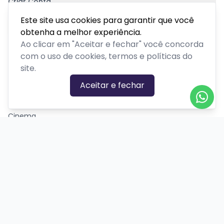
Criar Conta
Pagamento Seguro
Este site usa cookies para garantir que você
obtenha a melhor experiência.
Ao clicar em "Aceitar e fechar" você concorda
com o uso de cookies, termos e políticas do
site.
CATEGORIAS DE EVENTOS
Aceitar e fechar
Carnaval
Cinema
Competição ou torneio
Corporativo
Corrida
Curso, aula, treinamento ou workshop
Drive-in
Espetáculos