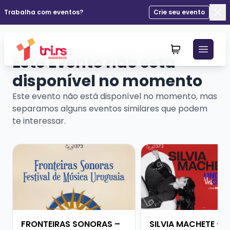
Trabalha com eventos?
Crie seu evento
Fec
Este Evento não está
disponível no momento
Este evento não está disponível no momento, mas
separamos alguns eventos similares que podem
te interessar.
Veja mais sobre FRONTEIRAS SONORAS – FESTIVAL D
Veja mais sobre SIL
FRONTEIRAS SONORAS –
SILVIA MACHETE - 