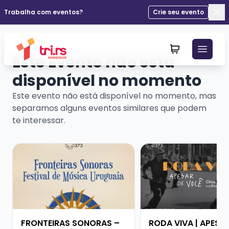
Trabalha com eventos?
Crie seu evento
Fec
Este Evento não está
disponível no momento
Este evento não está disponível no momento, mas
separamos alguns eventos similares que podem
te interessar.
Veja mais sobre FRONTEIRAS SONORAS – FESTIVAL D
Veja mais sobre ROD
FRONTEIRAS SONORAS –
RODA VIVA | APESA