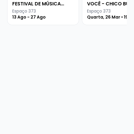
FESTIVAL DE MÚSICA
VOCÊ - CHICO BUA
URUGUAIA
A DITADURA MILITA
Espaço 373
Espaço 373
13 Ago - 27 Ago
Quarta, 26 Mar • 19 h