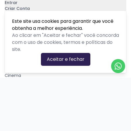
Entrar
Criar Conta
Pagamento Seguro
Este site usa cookies para garantir que você
obtenha a melhor experiência.
Ao clicar em "Aceitar e fechar" você concorda
com o uso de cookies, termos e políticas do
site.
CATEGORIAS DE EVENTOS
Aceitar e fechar
Carnaval
Cinema
Competição ou torneio
Corporativo
Corrida
Curso, aula, treinamento ou workshop
Drive-in