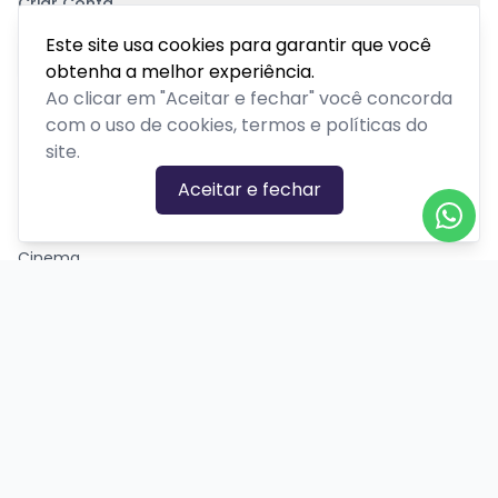
Criar Conta
Pagamento Seguro
Este site usa cookies para garantir que você
obtenha a melhor experiência.
Ao clicar em "Aceitar e fechar" você concorda
com o uso de cookies, termos e políticas do
site.
CATEGORIAS DE EVENTOS
Aceitar e fechar
Carnaval
Cinema
Competição ou torneio
Corporativo
Corrida
Curso, aula, treinamento ou workshop
Drive-in
Espetáculos