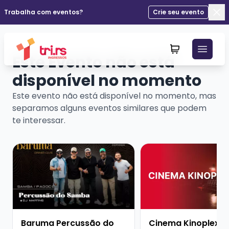
Trabalha com eventos?
Crie seu evento
Fec
Este Evento não está
disponível no momento
Este evento não está disponível no momento, mas
separamos alguns eventos similares que podem
te interessar.
Veja mais sobre Baruma Percussão do Samba + Dj Mar
Veja mais sobre Cine
Baruma Percussão do
Cinema Kinoplex