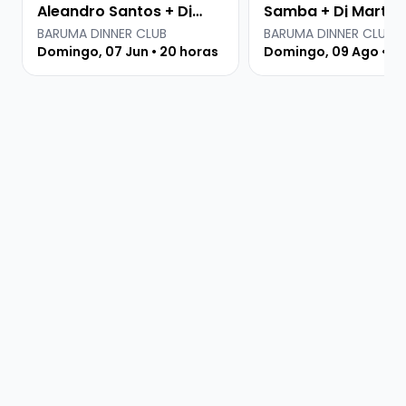
Aleandro Santos + Dj
Samba + Dj Martin
Sana
BARUMA DINNER CLUB
BARUMA DINNER CLUB
Domingo, 07 Jun • 20 horas
Domingo, 09 Ago • 20