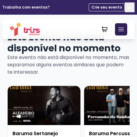
Trabalha com eventos?
Crie seu evento
Fec
Este Evento não está
disponível no momento
Este evento não está disponível no momento, mas
separamos alguns eventos similares que podem
te interessar.
Veja mais sobre Baruma Sertanejo Aleandro Santos + 
Veja mais sobre Baru
Baruma Sertanejo
Baruma Percussão