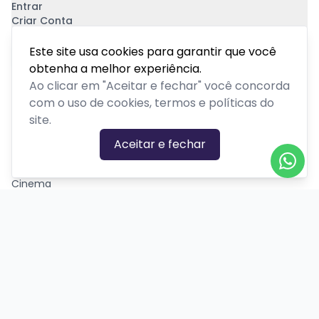
Entrar
Criar Conta
Pagamento Seguro
Este site usa cookies para garantir que você
obtenha a melhor experiência.
Ao clicar em "Aceitar e fechar" você concorda
com o uso de cookies, termos e políticas do
site.
CATEGORIAS DE EVENTOS
Aceitar e fechar
Carnaval
Cinema
Competição ou torneio
Corporativo
Corrida
Curso, aula, treinamento ou workshop
Drive-in